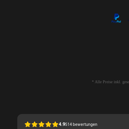
* Alle Preise inkl. ge
4.9
514
bewertungen