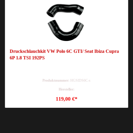
Druckschlauchkit VW Polo 6C GTI/ Seat Ibiza Cupra
6P 1.8 TSI 192PS
Produktnummer:
HGSIDS6C-s
Hersteller:
119,00 €*