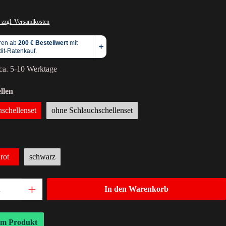
 zzgl. Versandkosten
 ca. 5-10 Werktage
llen
hschellenset
ohne Schlauchschellenset
rot
schwarz
In den Warenkorb
um Produkt