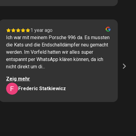
1 year ago
Ich war mit meinem Porsche 996 da. Es mussten
I
die Kats und die Endschalldämpfer neu gemacht
P
werden. Im Vorfeld hatten wir alles super
s
entspannt per WhatsApp klären können, da ich
M
nicht direkt um di...
K
Zeig mehr
Z
Frederic Statkiewicz