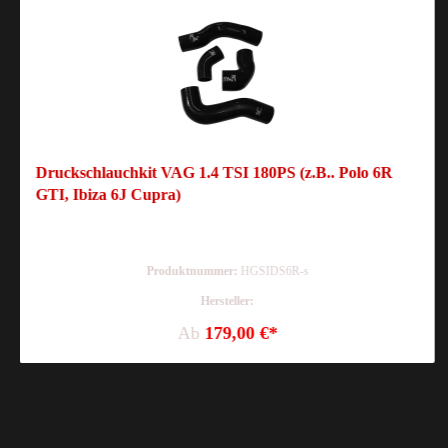
Druckschlauchkit VAG 1.4 TSI 180PS (z.B.. Polo 6R
GTI, Ibiza 6J Cupra)
Produktnummer:
HGSIDS6R-s
Hersteller:
Ab
179,00 €*