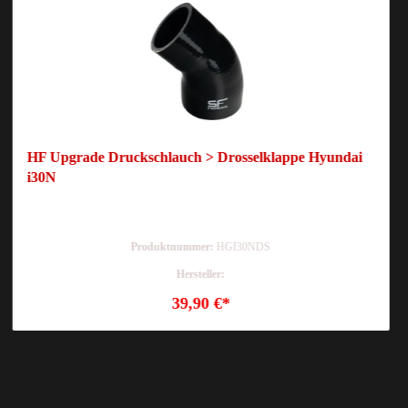
HF Upgrade Druckschlauch > Drosselklappe Hyundai
i30N
Produktnummer:
HGI30NDS
Hersteller:
39,90 €*