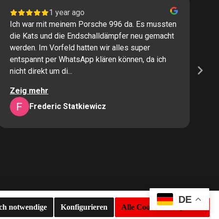
1 year ago
Ich war mit meinem Porsche 996 da. Es mussten
I
die Kats und die Endschalldämpfer neu gemacht
P
werden. Im Vorfeld hatten wir alles super
s
entspannt per WhatsApp klären können, da ich
M
nicht direkt um di...
K
Zeig mehr
Z
Frederic Statkiewicz
DE
sch notwendige
Konfigurieren
Alle Cookies akzeptieren