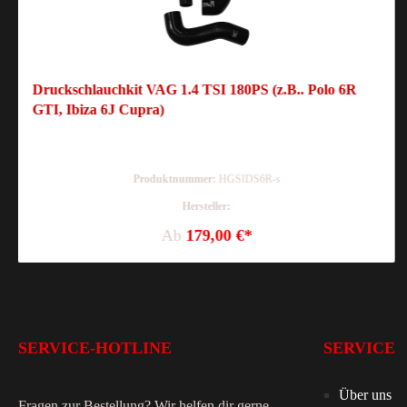
Druckschlauchkit VAG 1.4 TSI 180PS (z.B.. Polo 6R
GTI, Ibiza 6J Cupra)
Produktnummer:
HGSIDS6R-s
Hersteller:
Ab
179,00 €*
SERVICE-HOTLINE
SERVICE
Über uns
Fragen zur Bestellung? Wir helfen dir gerne.