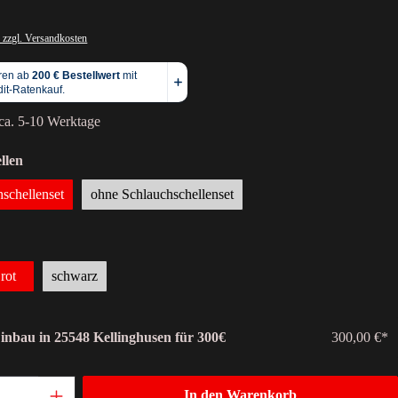
 zzgl. Versandkosten
 ca. 5-10 Werktage
llen
hschellenset
ohne Schlauchschellenset
rot
schwarz
Einbau in 25548 Kellinghusen für 300€
300,00 €*
In den Warenkorb