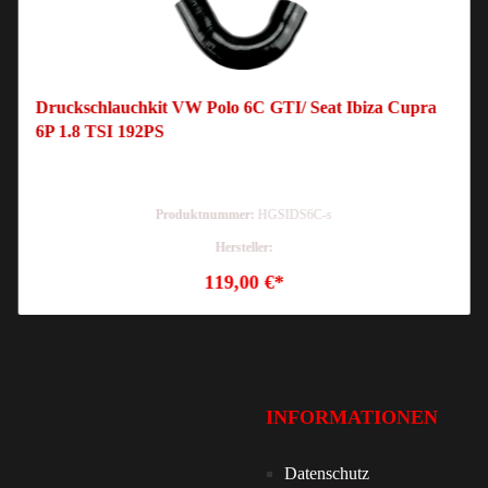
Druckschlauchkit VW Polo 6C GTI/ Seat Ibiza Cupra
6P 1.8 TSI 192PS
Produktnummer:
HGSIDS6C-s
Hersteller:
119,00 €*
INFORMATIONEN
Datenschutz