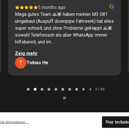
5 months ago
Mega gutes Team 🙏🏽 haben meinen M3 G81
umgebaut (Auspuff downpipe Fahrwerk) hat alles
super schnell, und ohne Probleme geklappt 🙏🏽
sowohl Telefonisch als über WhatsApp immer
hilfsbereit, und im...
Zeig mehr
Tobias He
2 / 60
Nur techni
ehr Informationen ...