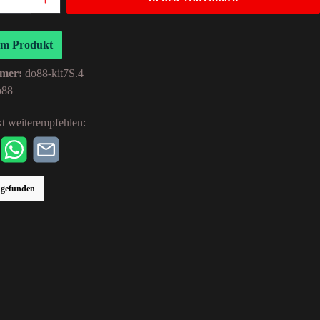
um Produkt
mer:
do88-kit7S.4
o88
t weiterempfehlen:
r gefunden