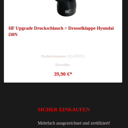
HF Upgrade Druckschlauch > Drosselklappe Hyundai
i30N
Produktnummer:
HGI30NDS
Hersteller:
39,90 €*
SICHER EINKAUFEN
Mehrfach ausgezeichnet und zertifiziert!