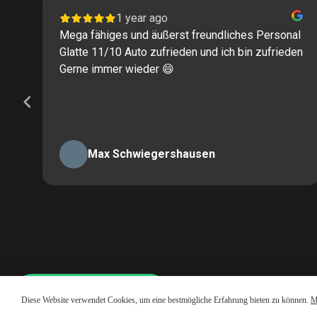
1 year ago
Mega fähiges und äußerst freundliches Personal
Glatte 11/10 Auto zufrieden und ich bin zufrieden
Gerne immer wieder 😄
Max Schwiegershausen
Page
2
of
60
Whatsapp LiveChat
Diese Website verwendet Cookies, um eine bestmögliche Erfahrung bieten zu können.
M