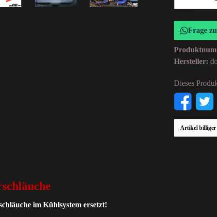
Frage z
Produktnum
Hersteller:
d
Dieses Produk
Artikel billige
rschläuche
lschläuche im Kühlsystem ersetzt!