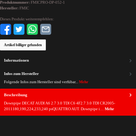
Produktnummer:
FMICPRO-DP-052-1
Hersteller:
FMIC
Dieses Produkt weiterempfehlen:
Artikel billiger gefunden
Informationen
Infos zum Hersteller
Folgende Infos zum Hersteller sind verfübar...
Mehr
Beschreibung
Downpipe DECAT AUDI A6 2.7 3.0 TDI C6 4F2.7 3.0 TDI CR2005-
2011180,190,224,233,240 psQUATTRO AUT. Downpipe i…
Mehr