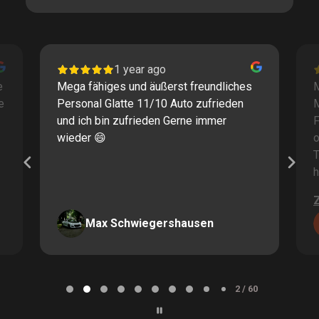
1 year ago
e
Mega fähiges und äußerst freundliches
M
e
Personal Glatte 11/10 Auto zufrieden
und ich bin zufrieden Gerne immer
F
wieder 😄
o
T
h
Max Schwiegershausen
Page
2
2 / 60
of