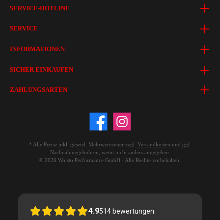
SERVICE-HOTLINE
SERVICE
INFORMATIONEN
SICHER EINKAUFEN
ZAHLUNGSARTEN
* Alle Preise inkl. gesetzl. Mehrwertsteuer zzgl.
Versandkosten
und ggf.
Nachnahmegebühren, wenn nicht anders angegeben.
© 2026 Wojsto Performance GmbH - Alle Rechte vorbehalten.
4.9
514
bewertungen