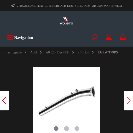
VERSANDKOSTENFREI INNERHALB DEUTSCHLANDS! AB 300€ WARENWERT
Navigation
Tuningteile
Audi
A6 C6 (Typ 4F2)
2.7 TDI
132kW/179PS