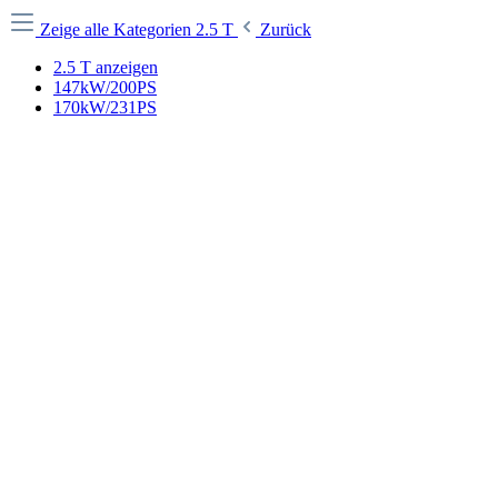
Zeige alle Kategorien
2.5 T
Zurück
2.5 T anzeigen
147kW/200PS
170kW/231PS