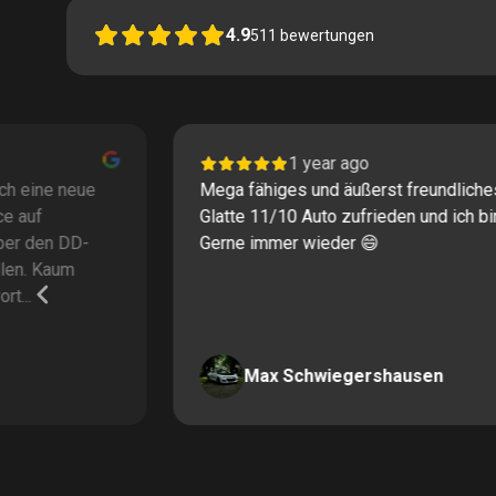
4.9
511
bewertungen
1 year ago
Mega fähiges und äußerst freundliches Personal
Glatte 11/10 Auto zufrieden und ich bin zufrieden
Gerne immer wieder 😄
Max Schwiegershausen
Page
2