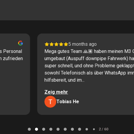
5 months ago
Mega gutes Team 🙏🏽 haben meinen M3 G81
umgebaut (Auspuff downpipe Fahrwerk) hat alles
super schnell, und ohne Probleme geklappt 🙏🏽
sowohl Telefonisch als über WhatsApp immer
hilfsbereit, und im...
Zeig mehr
Tobias He
2 / 60