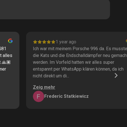
1 year ago
Ich war mit meinem Porsche 996 da. Es mussten
I
die Kats und die Endschalldämpfer neu gemacht
P
werden. Im Vorfeld hatten wir alles super
s
entspannt per WhatsApp klären können, da ich
M
nicht direkt um di...
K
Zeig mehr
Z
Frederic Statkiewicz