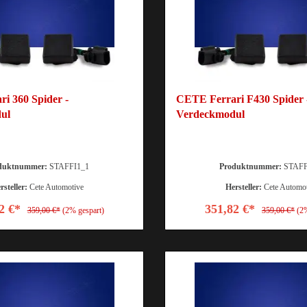
i 360 Spider -
CETE Ferrari F430 Spider 
ul
Verdeckmodul
duktnummer:
STAFFI1_1
Produktnummer:
STAFF
rsteller:
Cete Automotive
Hersteller:
Cete Automo
2 €*
351,82 €*
359,00 €*
(2% gespart)
359,00 €*
(2