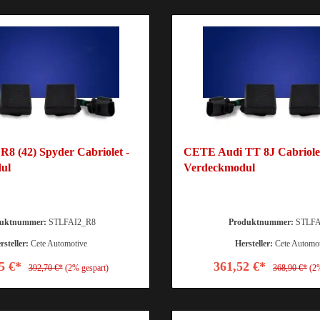
8 (42) Spyder Cabriolet -
CETE Audi TT 8J Cabriolet
ul
Verdeckmodul
duktnummer:
STLFAI2_R8
Produktnummer:
STLFA
rsteller:
Cete Automotive
Hersteller:
Cete Automo
5 €*
361,52 €*
392,70 €*
(2% gespart)
368,90 €*
(2