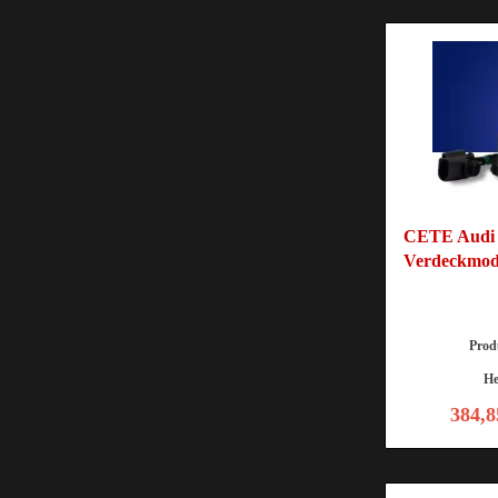
CETE Audi R
Verdeckmod
Pro
He
384,8