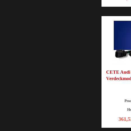
CETE Audi A
Verdeckmod
Pro
He
361,5