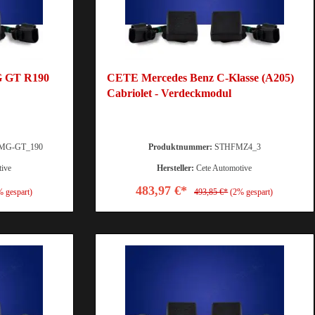
G GT R190
CETE Mercedes Benz C-Klasse (A205)
Cabriolet - Verdeckmodul
MG-GT_190
Produktnummer:
STHFMZ4_3
tive
Hersteller:
Cete Automotive
483,97 €*
% gespart)
493,85 €*
(2% gespart)