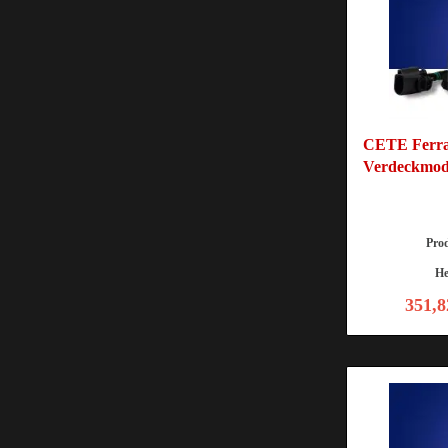
CETE Ferrar
Verdeckmod
Pro
He
351,8