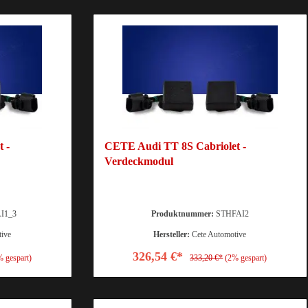
 -
CETE Audi TT 8S Cabriolet -
Verdeckmodul
I1_3
Produktnummer:
STHFAI2
tive
Hersteller:
Cete Automotive
326,54 €*
% gespart)
333,20 €*
(2% gespart)