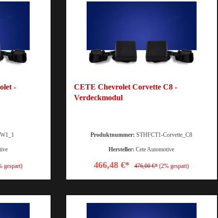
let -
CETE Chevrolet Corvette C8 -
Verdeckmodul
W1_1
Produktnummer:
STHFCT1-Corvette_C8
tive
Hersteller:
Cete Automotive
466,48 €*
% gespart)
476,00 €*
(2% gespart)