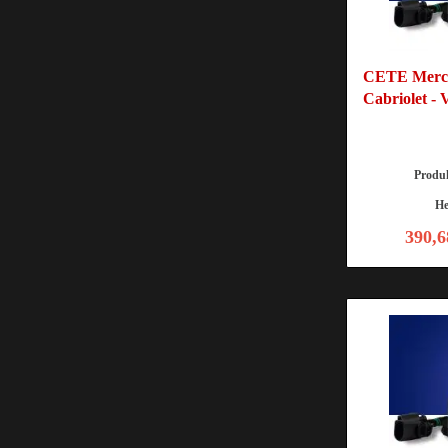
CETE Merc
Cabriolet -
Produ
He
390,6