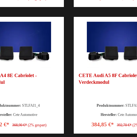
4 8E Cabriolet -
CETE Audi A5 8F Cabriolet
ul
Verdeckmodul
duktnummer:
STLFAI1_4
Produktnummer:
STLFA
rsteller:
Cete Automotive
Hersteller:
Cete Automo
2 €*
384,85 €*
368,90 €*
(2% gespart)
392,70 €*
(2