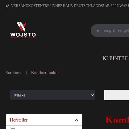
VERSANDKOSTENFREI INNERHALB DEUTSCHLANDS! AB 300€ WA
KLEINTEI
Sortiment
Komfortmodule
Komfo
Hersteller