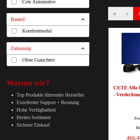
Cete Automotive
Bauteil
Komfortmodul
Zulassung
Ohne Gutachten
Warum wir?
CETE Alfa R
- Verdeckm
Top Produkte führender Hersteller
Exzellenter Support + Beratung
Hohe Verfügbarkeit
Breites Sortiment
Pr
Sicherer Einkauf
He
466,4