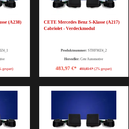
sse (A238)
CETE Mercedes Benz S-Klasse (A217)
Cabriolet - Verdeckmodul
Z4_1
Produktnummer:
STHFMZ4_2
tive
Hersteller:
Cete Automotive
483,97 €*
% gespart)
493,85 €*
(2% gespart)