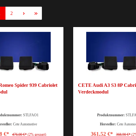
1
2
omeo Spider 939 Cabriolet
CETE Audi A3 S3 8P Cabrio
odul
Verdeckmodul
oduktnummer:
STLFAO1
Produktnummer:
STLFA
rsteller:
Cete Automotive
Hersteller:
Cete Automo
8 €*
361,52 €*
476,00 €*
(2% gespart)
368,90 €*
(2