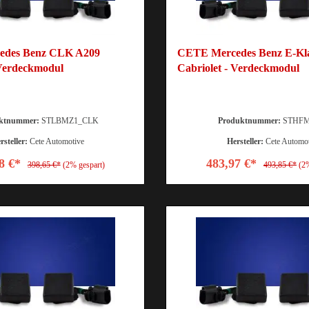
edes Benz CLK A209
CETE Mercedes Benz E-Kla
 Verdeckmodul
Cabriolet - Verdeckmodul
ktnummer:
STLBMZ1_CLK
Produktnummer:
STHFM
rsteller:
Cete Automotive
Hersteller:
Cete Automo
8 €*
483,97 €*
398,65 €*
(2% gespart)
493,85 €*
(2