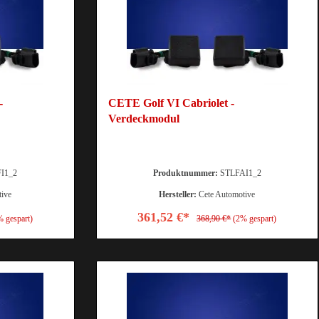
-
CETE Golf VI Cabriolet -
Verdeckmodul
I1_2
Produktnummer:
STLFAI1_2
tive
Hersteller:
Cete Automotive
361,52 €*
% gespart)
368,90 €*
(2% gespart)