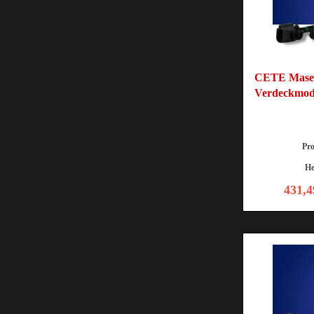
CETE Maser
Verdeckmod
Pr
He
431,4