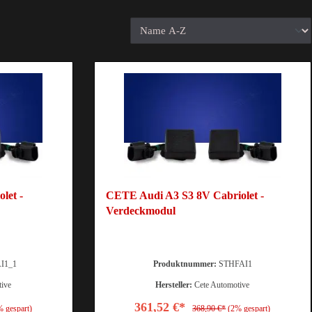
let -
CETE Audi A3 S3 8V Cabriolet -
Verdeckmodul
I1_1
Produktnummer:
STHFAI1
tive
Hersteller:
Cete Automotive
361,52 €*
% gespart)
368,90 €*
(2% gespart)