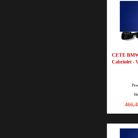
CETE BMW 
Cabriolet -
Pro
He
466,4