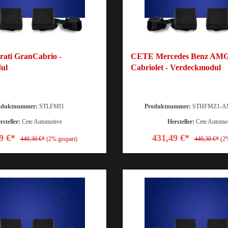
ati GranCabrio -
CETE Mercedes Benz AM
ul
Cabriolet - Verdeckmodul
oduktnummer:
STLFMI1
Produktnummer:
STHFMZ1-A
rsteller:
Cete Automotive
Hersteller:
Cete Automo
9 €*
431,49 €*
440,30 €*
(2% gespart)
440,30 €*
(2