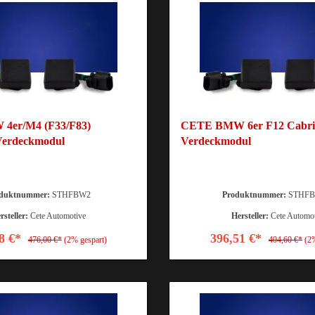
4er/M4 (F33/F83)
CETE BMW 6er F12 Cabrio
 Verdeckmodul
Verdeckmodul
duktnummer:
STHFBW2
Produktnummer:
STHFB
rsteller:
Cete Automotive
Hersteller:
Cete Automo
8 €*
396,51 €*
476,00 €*
(2% gespart)
404,60 €*
(2