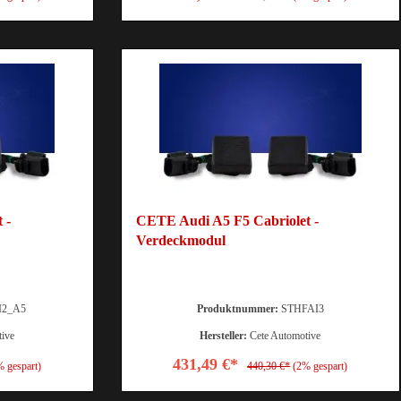
 -
CETE Audi A5 F5 Cabriolet -
Verdeckmodul
I2_A5
Produktnummer:
STHFAI3
tive
Hersteller:
Cete Automotive
431,49 €*
% gespart)
440,30 €*
(2% gespart)