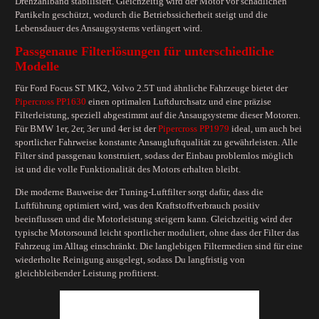
Drehzahlband stabilisiert. Gleichzeitig wird der Motor vor schädlichen
Partikeln geschützt, wodurch die Betriebssicherheit steigt und die
Lebensdauer des Ansaugsystems verlängert wird.
Passgenaue Filterlösungen für unterschiedliche
Modelle
Für Ford Focus ST MK2, Volvo 2.5T und ähnliche Fahrzeuge bietet der
Pipercross PP1630
einen optimalen Luftdurchsatz und eine präzise
Filterleistung, speziell abgestimmt auf die Ansaugsysteme dieser Motoren.
Für BMW 1er, 2er, 3er und 4er ist der
Pipercross PP1979
ideal, um auch bei
sportlicher Fahrweise konstante Ansaugluftqualität zu gewährleisten. Alle
Filter sind passgenau konstruiert, sodass der Einbau problemlos möglich
ist und die volle Funktionalität des Motors erhalten bleibt.
Die moderne Bauweise der Tuning-Luftfilter sorgt dafür, dass die
Luftführung optimiert wird, was den Kraftstoffverbrauch positiv
beeinflussen und die Motorleistung steigern kann. Gleichzeitig wird der
typische Motorsound leicht sportlicher moduliert, ohne dass der Filter das
Fahrzeug im Alltag einschränkt. Die langlebigen Filtermedien sind für eine
wiederholte Reinigung ausgelegt, sodass Du langfristig von
gleichbleibender Leistung profitierst.