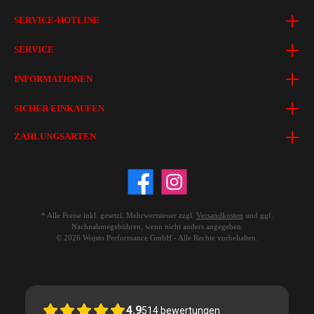
SERVICE-HOTLINE
SERVICE
INFORMATIONEN
SICHER EINKAUFEN
ZAHLUNGSARTEN
* Alle Preise inkl. gesetzl. Mehrwertsteuer zzgl.
Versandkosten
und ggf.
Nachnahmegebühren, wenn nicht anders angegeben.
© 2026 Wojsto Performance GmbH - Alle Rechte vorbehalten.
4.9
514
bewertungen