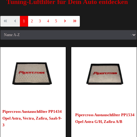
Tuning-Luftfilter für Dein Auto entdecken
1
2
3
4
5
Pipercross Austauschfilter PP1434
Pipercross Austauschfilter PP1534
Opel Astra, Vectra, Zafira, Saab 9-
Opel Astra G/H, Zafira A/B
3