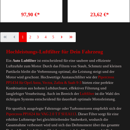
97,90 €*
23,62 €*
1
2
3
4
5
Hochleistungs-Luftfilter für Dein Fahrzeug
Ein
Auto Luftfilter
ist entscheidend für eine saubere und effiziente
Luftzufuhr zum Motor. Durch das Filtern von Staub, Schmutz und kleinen
Partikeln bleibt die Verbrennung optimal, die Leistung steigt und der
Motor wird geschont. Hochwertige Austauschfilter wie der
Pipercross
PP1434 für Opel Astra, Vectra, Zafira & Saab 9-3
bieten eine perfekte
Kombination aus hohem Luftdurchsatz, effektiver Filterung und
langlebiger Verarbeitung. Auch im Bereich der
Luftfilter
ist die Wahl des
richtigen Systems entscheidend für dauerhaft optimale Motorleistung.
Für sportlich ausgelegte Fahrzeuge oder Turbomotoren empfiehlt sich der
Pipercross PP1624 für VAG 2.0 T F SI EA113
. Dieser Filter sorgt für eine
erhöhte Luftmenge bei gleichbleibender Sauberkeit, wodurch die
Gasannahme verbessert wird und sich das Drehmoment über das gesamte