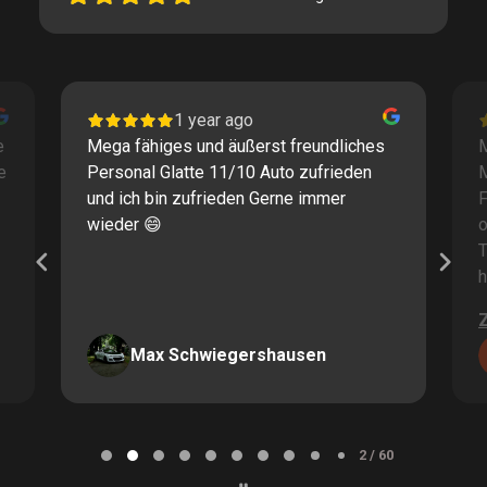
1 year ago
e
Mega fähiges und äußerst freundliches
M
e
Personal Glatte 11/10 Auto zufrieden
und ich bin zufrieden Gerne immer
F
wieder 😄
o
T
h
Max Schwiegershausen
Page
2
2 / 60
of