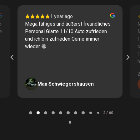
1 year ago
e
Mega fähiges und äußerst freundliches
M
e
Personal Glatte 11/10 Auto zufrieden
und ich bin zufrieden Gerne immer
F
wieder 😄
o
T
h
Max Schwiegershausen
Page
2
2 / 60
of
60