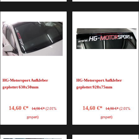
HG-Motorsport Aufkleber
HG-Motorsport Aufkleber
geplottet 630x50mm
geplottet 928x75mm
14,60 €*
14,60 €*
14,90 €*
(2.01%
14,90 €*
(2.01%
gespart)
gespart)