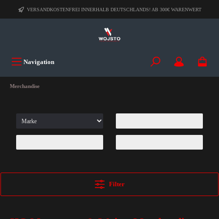
VERSANDKOSTENFREI INNERHALB DEUTSCHLANDS! AB 300€ WARENWERT
Navigation
Merchandise
Filter