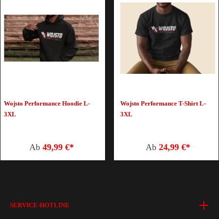
Wojsto Performance Hoodie L-
Wojsto Performance T-Shirt L-
3XL
3XL
Ab
49,99 €*
Ab
24,99 €*
SERVICE-HOTLINE