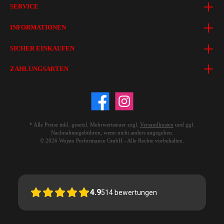
SERVICE
INFORMATIONEN
SICHER EINKAUFEN
ZAHLUNGSARTEN
* Alle Preise inkl. gesetzl. Mehrwertsteuer zzgl.
Versandkosten
und ggf.
Nachnahmegebühren, wenn nicht anders angegeben.
© 2026 Wojsto Performance GmbH - Alle Rechte vorbehalten.
4.9
514
bewertungen