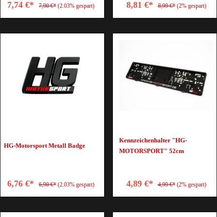
7,74 €*
8,81 €*
7,90 €*
(2.03% gespart)
8,99 €*
(2% gespart)
Kennzeichenhalter "HG-
HG-Motorsport Metall Badge
MOTORSPORT" 52cm
6,76 €*
4,89 €*
6,90 €*
(2.03% gespart)
4,99 €*
(2% gespart)