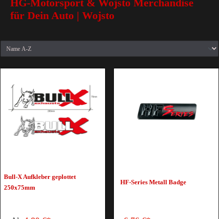
HG-Motorsport & Wojsto Merchandise
für Dein Auto | Wojsto
Bull-X Aufkleber geplottet
HF-Series Metall Badge
250x75mm