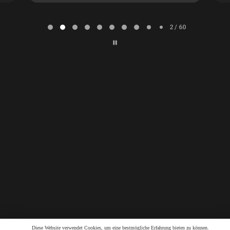
Page
2
2 / 60
of
60
Diese Website verwendet Cookies, um eine bestmögliche Erfahrung bieten zu können.