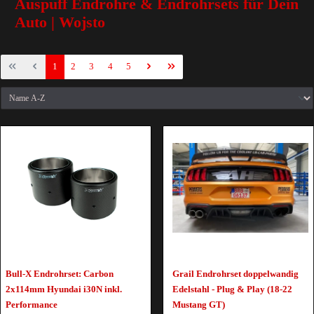
Auspuff Endrohre & Endrohrsets für Dein
Auto | Wojsto
1
2
3
4
5
Bull-X Endrohrset: Carbon
Grail Endrohrset doppelwandig
2x114mm Hyundai i30N inkl.
Edelstahl - Plug & Play (18-22
Performance
Mustang GT)