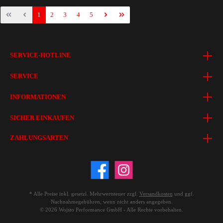
1
2
3
4
5
SERVICE-HOTLINE
SERVICE
INFORMATIONEN
SICHER EINKAUFEN
ZAHLUNGSARTEN
* Alle Preise inkl. gesetzl. Mehrwertsteuer zzgl.
Versandkosten
und ggf.
Nachnahmegebühren, wenn nicht anders angegeben.
© 2026 Wojsto Performance GmbH - Alle Rechte vorbehalten.