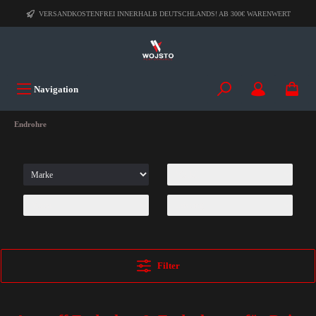
VERSANDKOSTENFREI INNERHALB DEUTSCHLANDS! AB 300€ WARENWERT
Navigation
Endrohre
Filter