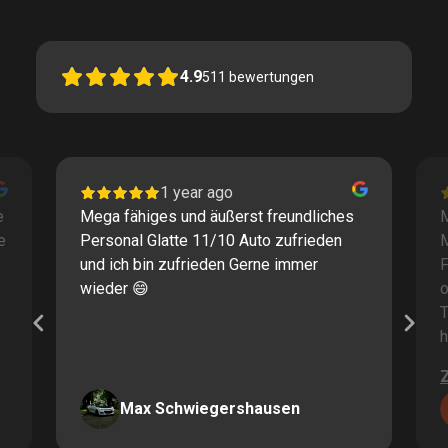
4.9
511
bewertungen
1 year ago
e
Mega fähiges und äußerst freundliches
M
e
Personal Glatte 11/10 Auto zufrieden
und ich bin zufrieden Gerne immer
F
wieder 😄
o
T
h
Max Schwiegershausen