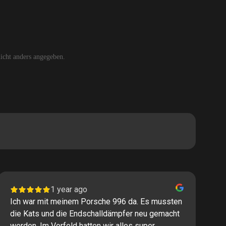
cht anders angegeben.
1 year ago
Ich war mit meinem Porsche 996 da. Es mussten
I
die Kats und die Endschalldämpfer neu gemacht
P
werden. Im Vorfeld hatten wir alles super
s