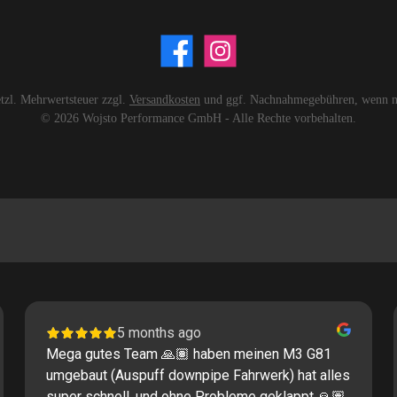
setzl. Mehrwertsteuer zzgl.
Versandkosten
und ggf. Nachnahmegebühren, wenn ni
© 2026 Wojsto Performance GmbH - Alle Rechte vorbehalten.
5 months ago
Mega gutes Team 🙏🏽 haben meinen M3 G81
umgebaut (Auspuff downpipe Fahrwerk) hat alles
super schnell, und ohne Probleme geklappt 🙏🏽