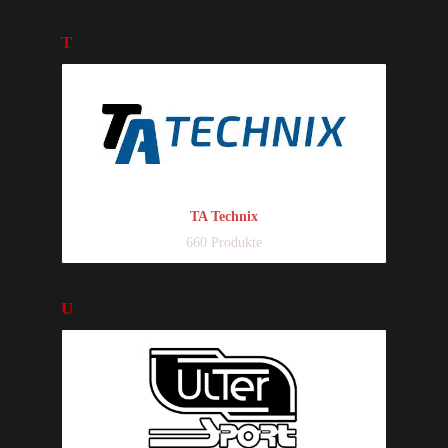
T
TA Technix
660 Produkte
U