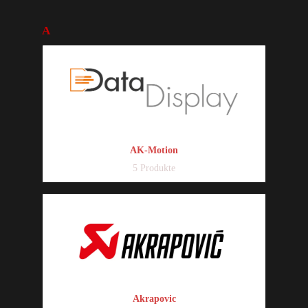
A
AK-Motion
5 Produkte
Akrapovic