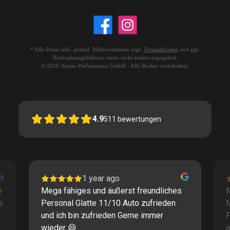
* Alle Preise inkl. gesetzl. Mehrwertsteuer zzgl.
Versandkosten
und ggf.
Nachnahmegebühren, wenn nicht anders angegeben.
© 2026 Wojsto Performance GmbH - Alle Rechte vorbehalten.
4.9
511
bewertungen
1 year ago
e
Mega fähiges und äußerst freundliches
M
e
Personal Glatte 11/10 Auto zufrieden
und ich bin zufrieden Gerne immer
F
wieder 😄
o