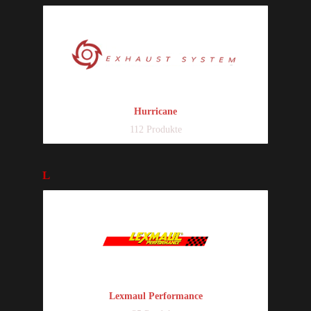
Hurricane
112 Produkte
L
Lexmaul Performance