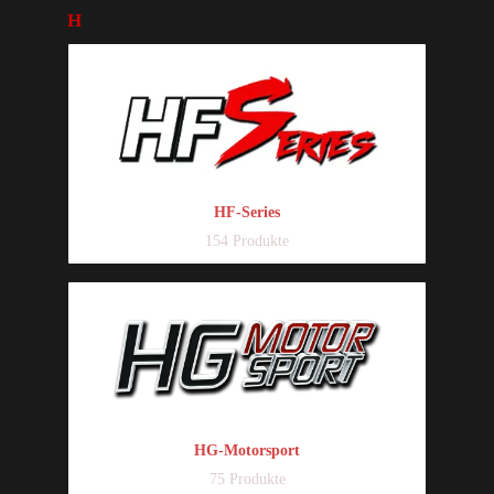
H
HF-Series
154 Produkte
HG-Motorsport
75 Produkte