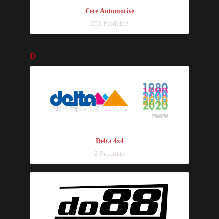
Cete Automotive
253 Produkte
D
Delta 4x4
2 Produkte