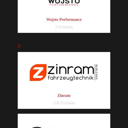
Wojsto Performance
3 Produkte
Z
Zinram
158 Produkte