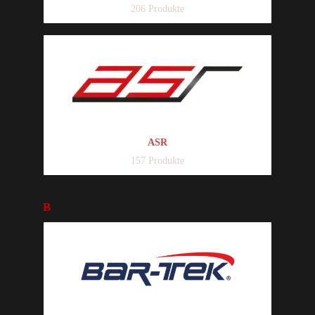
206 Produkte
ASR
157 Produkte
B