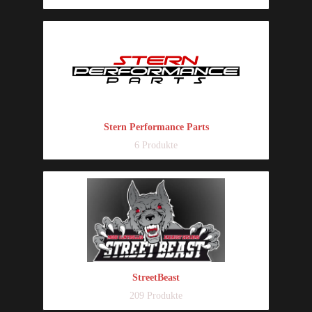
Stern Performance Parts
6 Produkte
StreetBeast
209 Produkte