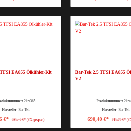
 TFSI EA855 Ölkühler-Kit
Bar-Tek 2.5 TFSI EA855 Öl
V2
roduktnummer:
21rs365
Produktnummer:
21rs
Hersteller:
Bar-Tek
Hersteller:
Bar-Tek
6 €*
690,40 €*
931,40 €*
(3% gespart)
711,75 €*
(3