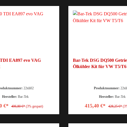
0 TDI EA897 evo VAG
Bar-Tek DSG DQ500 Getri
t
Ölkühler Kit für VW T5/T6
roduktnummer:
22tdi02
Produktnummer:
22td
Hersteller:
Bar-Tek
Hersteller:
Bar-Tek
0 €*
415,40 €*
406,80 €*
(3% gespart)
428,25 €*
(3