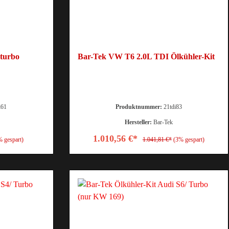
turbo
Bar-Tek VW T6 2.0L TDI Ölkühler-Kit
i61
Produktnummer:
21tdi83
Hersteller:
Bar-Tek
1.010,56 €*
% gespart)
1.041,81 €*
(3% gespart)