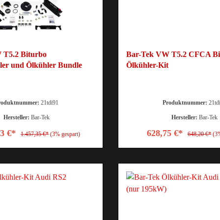
 T5.2 Biturbo
Bar-Tek VW T5.2 CFCA Bi
ler und Ölkühler Bundle
Ölkühler-Kit
roduktnummer:
21tdi91
Produktnummer:
21td
Hersteller:
Bar-Tek
Hersteller:
Bar-Tek
63 €*
628,75 €*
1.457,35 €*
(3% gespart)
648,20 €*
(3