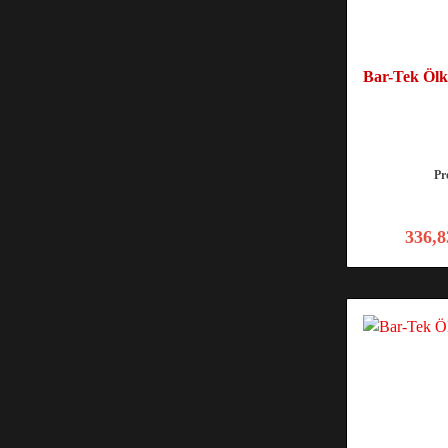
Bar-Tek Ölk
Pr
336,8