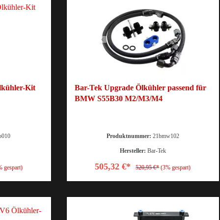
kühler-Kit
Bar-Tek Upgrade Ölkühler passend für
BMW S55B30 M2/M3/M4
o010
Produktnummer:
21bmw102
Hersteller:
Bar-Tek
505,32 €*
% gespart)
520,95 €*
(3% gespart)