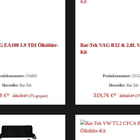
G EA188 1.9 TDI Ölkühler-
Bar-Tek VAG R32 & 2.8L V
Kit
roduktnummer:
21tdi01
Produktnummer:
21r3
Hersteller:
Bar-Tek
Hersteller:
Bar-Tek
8 €*
319,76 €*
330,70 €*
(3% gespart)
329,65 €*
(3