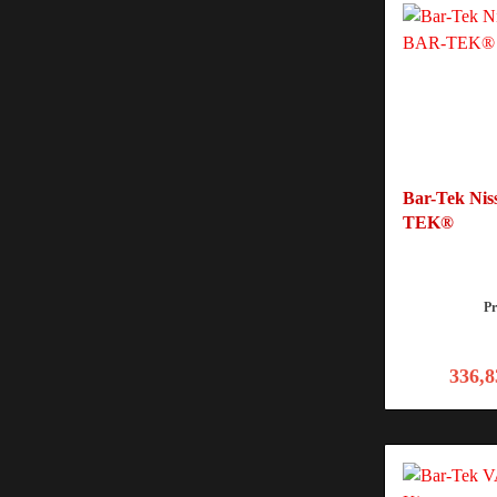
Bar-Tek Nis
TEK®
P
336,8