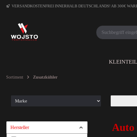
VERSANDKOSTENFREI INNERHALB DEUTSCHLANDS! AB 300€ WA
KLEINTEI
Sortiment
Zusatzkühler
Auto
Hersteller