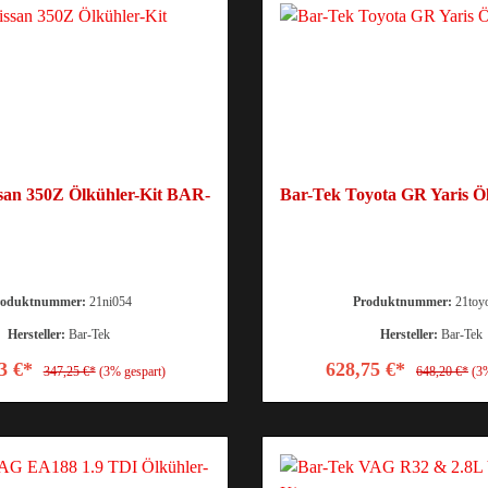
san 350Z Ölkühler-Kit BAR-
Bar-Tek Toyota GR Yaris Öl
roduktnummer:
21ni054
Produktnummer:
21toy
Hersteller:
Bar-Tek
Hersteller:
Bar-Tek
3 €*
628,75 €*
347,25 €*
(3% gespart)
648,20 €*
(3