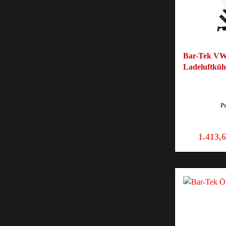
Bar-Tek VW
Ladeluftküh
P
1.413,