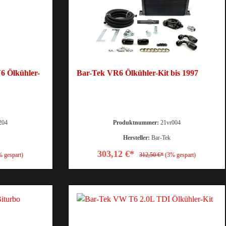
6 Ölkühler-
Bar-Tek VR6 Ölkühler-Kit bis 1997
204
Produktnummer:
21vr004
Hersteller:
Bar-Tek
303,12 €*
% gespart)
312,50 €*
(3% gespart)