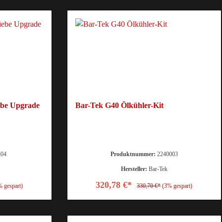
ebe Upgrade
Bar-Tek G40 Ölkühler-Kit
i04
Produktnummer:
2240003
Hersteller:
Bar-Tek
320,78 €*
% gespart)
330,70 €*
(3% gespart)