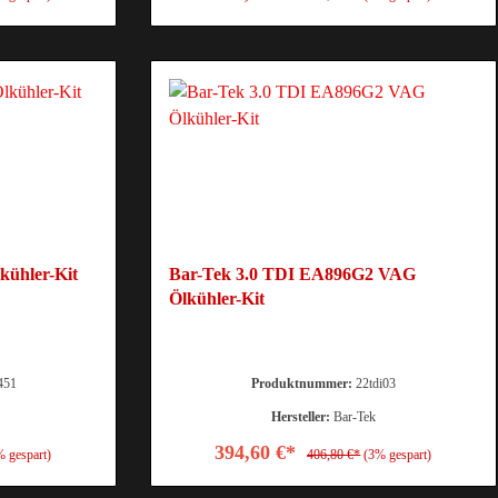
kühler-Kit
Bar-Tek 3.0 TDI EA896G2 VAG
Ölkühler-Kit
451
Produktnummer:
22tdi03
Hersteller:
Bar-Tek
394,60 €*
% gespart)
406,80 €*
(3% gespart)