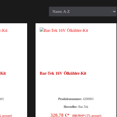
-Kit
Bar-Tek 16V Ölkühler-Kit
t01
Produktnummer:
4200001
Hersteller:
Bar-Tek
320,78 €*
% gespart)
330,70 €*
(3% gespart)