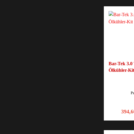
Bar-Tek 3.
Ölkühler-Ki
P
394,6