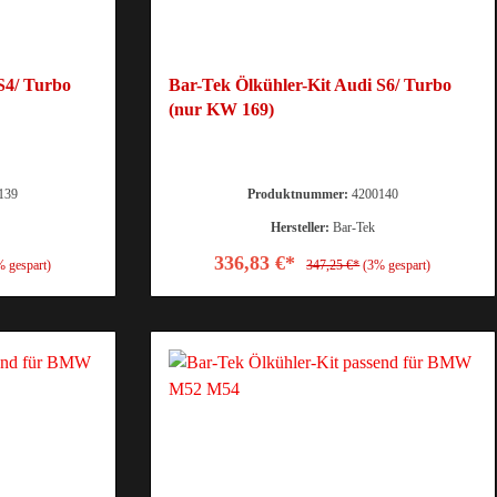
S4/ Turbo
Bar-Tek Ölkühler-Kit Audi S6/ Turbo
(nur KW 169)
139
Produktnummer:
4200140
Hersteller:
Bar-Tek
336,83 €*
% gespart)
347,25 €*
(3% gespart)