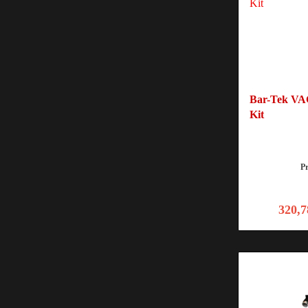
Bar-Tek VA
Kit
P
320,7