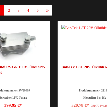
1
2
3
4
Audi RS3 & TTRS Ölkühler-
Bar-Tek 1.8T 20V Ölkühler
et
oduktnummer:
SW20999
Produktnummer:
2118
Hersteller:
LFX-Tuning
Hersteller:
Bar-Tek
399,95 €*
320,78 €*
330,70 €*
(3