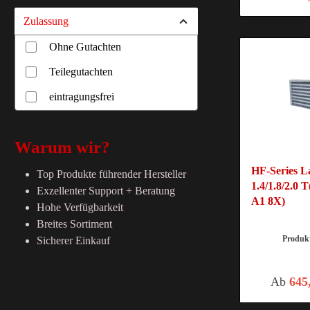
Servo-Kühler
Zulassung
Wasserkühler
Ohne Gutachten
Teilegutachten
eintragungsfrei
Warum wir?
HF-Series L
Top Produkte führender Hersteller
1.4/1.8/2.0 
Exzellenter Support + Beratung
A1 8X)
Hohe Verfügbarkeit
Breites Sortiment
Produ
Sicherer Einkauf
Ab
645