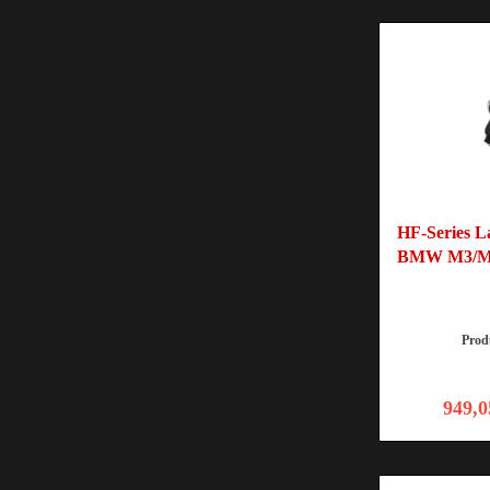
HF-Series L
BMW M3/M
Pro
949,0