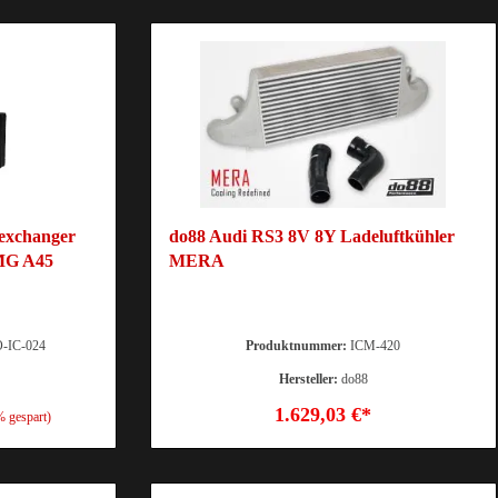
 exchanger
do88 Audi RS3 8V 8Y Ladeluftkühler
MG A45
MERA
-IC-024
Produktnummer:
ICM-420
Hersteller:
do88
1.629,03 €*
% gespart)