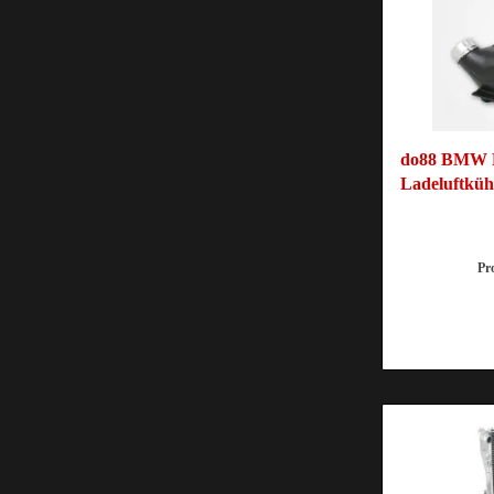
do88 BMW F
Ladeluftküh
Pr