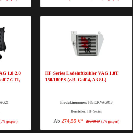
AG 1.8-2.0
HF-Series Ladeluftkühler VAG 1.8T
olf 7 GTI,
150/180PS (z.B. Golf 4, A3 8L)
AG21
Produktnummer:
HGICKVAG018
s
Hersteller:
HF-Series
Ab
274,55 €*
(5% gespart)
289,00 €*
(5% gespart)