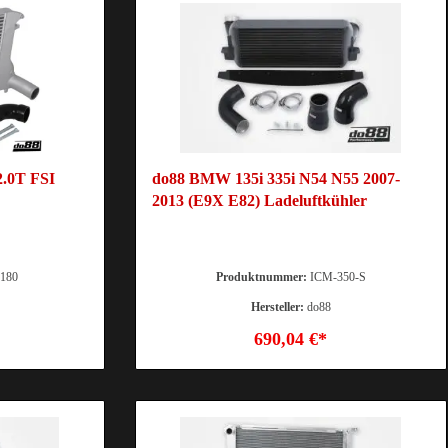
2.0T FSI
do88 BMW 135i 335i N54 N55 2007-
2013 (E9X E82) Ladeluftkühler
180
Produktnummer:
ICM-350-S
Hersteller:
do88
690,04 €*