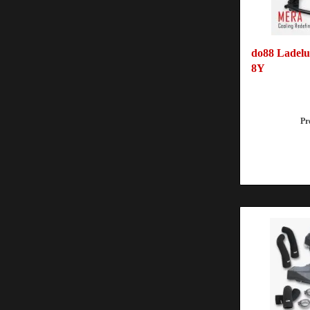
do88 Ladelu
8Y
Pr