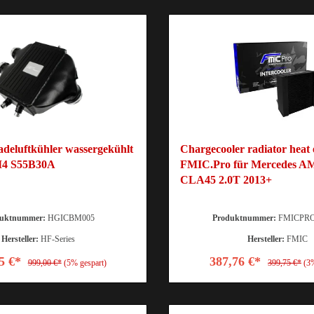
adeluftkühler wassergekühlt
Chargecooler radiator heat
4 S55B30A
FMIC.Pro für Mercedes A
CLA45 2.0T 2013+
duktnummer:
HGICBM005
Produktnummer:
FMICPRO
Hersteller:
HF-Series
Hersteller:
FMIC
5 €*
387,76 €*
999,00 €*
(5% gespart)
399,75 €*
(3