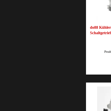
do88 Kühle
Schaltgetrie
Pro