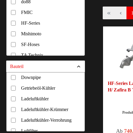
do88
FMIC
HF-Series
Mishimoto
SF-Hoses
TA Technix
Wagner Tuning
Bauteil
Zuffenhausener
Downpipe
HF-Series La
Getriebeöl-Kühler
H/ Zafira B
Ladeluftkühler
Ladeluftkühler-Krümmer
Produ
Ladeluftkühler-Verrohrung
Ab
740
Luftfilter