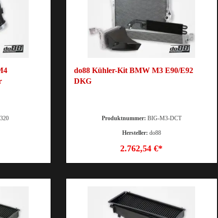
M4
do88 Kühler-Kit BMW M3 E90/E92
r
DKG
320
Produktnummer:
BIG-M3-DCT
Hersteller:
do88
2.762,54 €*