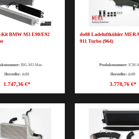
r-Kit BMW M3 E90/E92
do88 Ladeluftkühler MERA
be
911 Turbo (964)
duktnummer:
BIG-M3-Man
Produktnummer:
ICM-4
Hersteller:
do88
Hersteller:
do88
1.747,36 €*
3.778,76 €*