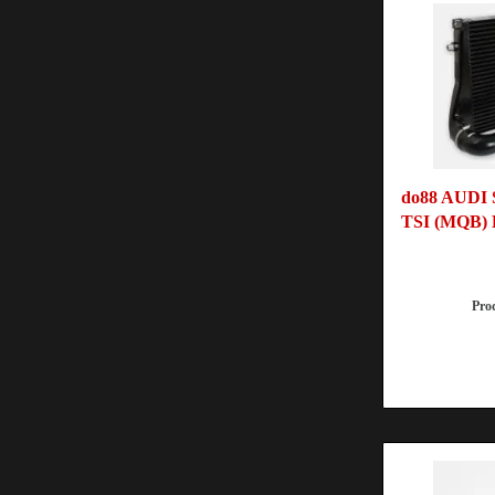
do88 AUDI 
TSI (MQB) L
Pro