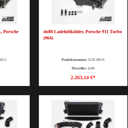
, Porsche
do88 Ladeluftkühler, Porsche 911 Turbo
(964)
60-G
Produktnummer:
ICM-460-K
Hersteller:
do88
2.263,14 €*