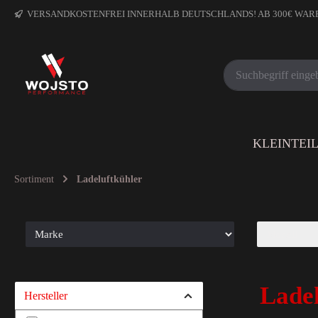
VERSANDKOSTENFREI INNERHALB DEUTSCHLANDS! AB 300€ WA
KLEINTEI
Sortiment
Ladeluftkühler
Ladel
Hersteller