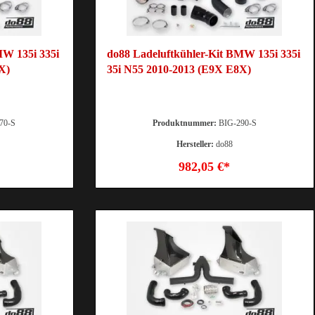
MW 135i 335i
do88 Ladeluftkühler-Kit BMW 135i 335i
X)
35i N55 2010-2013 (E9X E8X)
70-S
Produktnummer:
BIG-290-S
Hersteller:
do88
982,05 €*