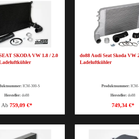
SEAT SKODA VW 1.8 / 2.0
do88 Audi Seat Skoda VW 
adeluftkühler
Ladeluftkühler
duktnummer:
ICM-300-S
Produktnummer:
ICM-
Hersteller:
do88
Hersteller:
do88
Ab
759,09 €*
749,34 €*