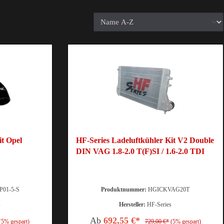
it Opel
HF-Series Ladeluftkühler Kit V2 Double
DIN VAG 1.8-2.0 T(F)SI / 1.6-2.0 TDI
01-5-S
Produktnummer:
HGICKVAG20T
s
Hersteller:
HF-Series
Ab
692,55 €*
(5% gespart)
729,00 €*
(5% gespart)