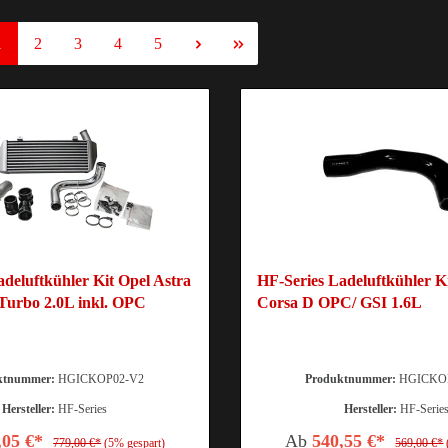
1
2
3
4
5
deluftkühler Kit Opel Astra
HF-Series Ladeluftkühler K
 Turbo 2.0L inkl. OPC
Corsa D OPC/ GSI 1.6L
ktnummer:
HGICKOP02-V2
Produktnummer:
HGICKOP
Hersteller:
HF-Series
Hersteller:
HF-Serie
,05 €*
Ab
540,55 €*
779,00 €*
(5% gespart)
569,00 €*