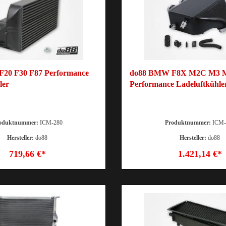
20 F30 F87 Performance
do88 BMW F8X M2C M3 
ler
Performance Ladeluftkühle
oduktnummer:
ICM-280
Produktnummer:
ICM-
Hersteller:
do88
Hersteller:
do88
719,66 €*
1.421,14 €*