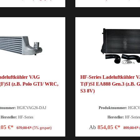
adeluftkühler VAG
HF-Series Ladeluftkühler V
T(F)SI (z.B. Polo GTI/ WRC,
T(F)SI EA888 Gen.3 (z.B. G
S3 8V)
ktnummer:
HGICVAG26-DAJ
Produktnummer:
HGICV
Hersteller:
HF-Series
Hersteller:
HF-Serie
,05 €*
Ab
854,05 €*
679,00 €*
(5% gespart)
899,00 €*