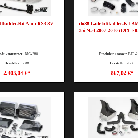
ftkühler-Kit Audi RS3 8V
do88 Ladeluftkühler-Kit B
35i N54 2007-2010 (E9X E8
oduktnummer:
BIG-380
Produktnummer:
BIG-2
Hersteller:
do88
Hersteller:
do88
2.403,04 €*
867,02 €*