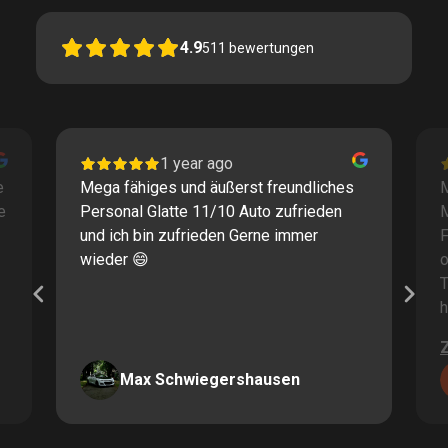
4.9
511
bewertungen
1 year ago
e
Mega fähiges und äußerst freundliches
M
e
Personal Glatte 11/10 Auto zufrieden
und ich bin zufrieden Gerne immer
F
wieder 😄
o
T
h
Max Schwiegershausen
Page