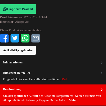
Frage zum Produkt
Produktnummer:
WM-BM/CA/1/M
Hersteller:
Akrapovic
Dieses Produkt weiterempfehlen:
Artikel billiger gefunden
Informationen
Infos zum Hersteller
Folgende Infos zum Hersteller sind verfübar...
Mehr
Beschreibung
Um den sportlichen Auftritt des Autos zu komplettieren, werden erstmals von
Akrapovič für ein Fahrzeug Kappen für die Auße…
Mehr