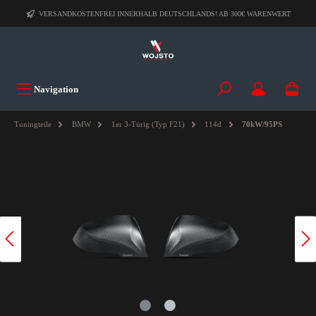
VERSANDKOSTENFREI INNERHALB DEUTSCHLANDS! AB 300€ WARENWERT
Navigation
Tuningteile
BMW
1er 3-Türig (Typ F21)
114d
70kW/95PS