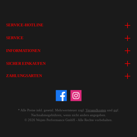
SERVICE-HOTLINE
SERVICE
INFORMATIONEN
SICHER EINKAUFEN
ZAHLUNGSARTEN
* Alle Preise inkl. gesetzl. Mehrwertsteuer zzgl.
Versandkosten
und ggf.
Nachnahmegebühren, wenn nicht anders angegeben.
© 2026 Wojsto Performance GmbH - Alle Rechte vorbehalten.