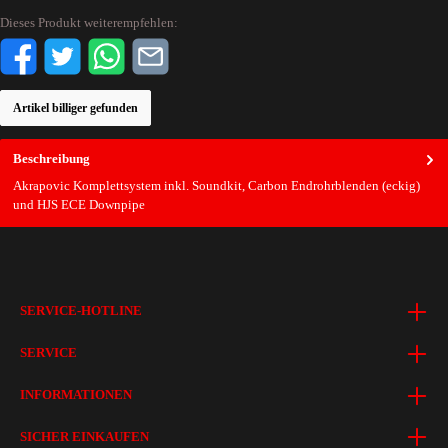
Dieses Produkt weiterempfehlen:
Artikel billiger gefunden
Beschreibung
Akrapovic Komplettsystem inkl. Soundkit, Carbon Endrohrblenden (eckig)
und HJS ECE Downpipe
SERVICE-HOTLINE
SERVICE
INFORMATIONEN
SICHER EINKAUFEN