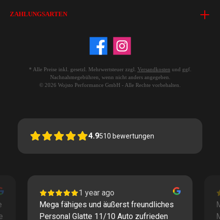
ZAHLUNGSARTEN
* Alle Preise inkl. gesetzl. Mehrwertsteuer zzgl.
Versandkosten
und ggf.
Nachnahmegebühren, wenn nicht anders angegeben.
© 2026 Wojsto Performance GmbH - Alle Rechte vorbehalten.
4.9
510
bewertungen
1 year ago
e
Mega fähiges und äußerst freundliches
M
e
Personal Glatte 11/10 Auto zufrieden