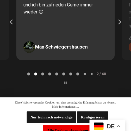
und ich bin zufrieden Gerne immer
F
wieder 😄
o
T
h
Max Schwiegershausen
Page
2
2 / 60
of
60
Diese Website verwendet Cookies, um eine bestmögliche Erfahrung bieten zu können.
Mehr Informationen ...
Nur technisch notwendige
Konfigurieren
DE
Whatsapp LiveChat
Alle Cookies akzeptieren