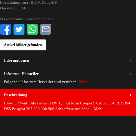
Produktnummer:
BOV-T9352-BK
Hersteller:
FMIC
Dieses Produkt weiterempfehlen:
Artikel billiger gefunden
Informationen
Infos zum Hersteller
Folgende Infos zum Hersteller sind verfübar...
Mehr
Beschreibung
Blow Off Ventil Ablassventil DV Typ für Mini Cooper S Citroen C4 DS3 DS4
DS5 Peugeot 207 208 308 508 Sehr effizientes Spor…
Mehr