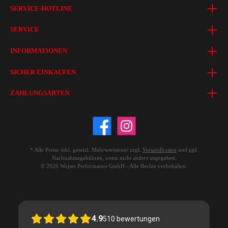
SERVICE-HOTLINE
SERVICE
INFORMATIONEN
SICHER EINKAUFEN
ZAHLUNGSARTEN
* Alle Preise inkl. gesetzl. Mehrwertsteuer zzgl.
Versandkosten
und ggf.
Nachnahmegebühren, wenn nicht anders angegeben.
© 2026 Wojsto Performance GmbH - Alle Rechte vorbehalten.
4.9
510
bewertungen