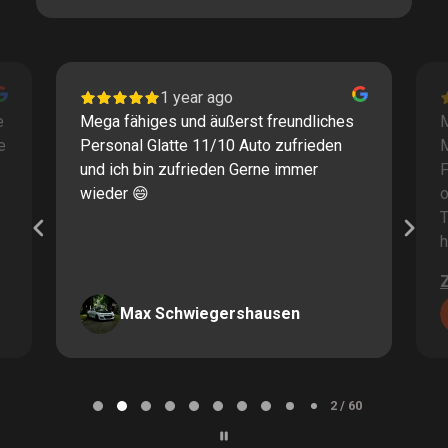
1 year ago
e
Mega fähiges und äußerst freundliches
M
e
Personal Glatte 11/10 Auto zufrieden
und ich bin zufrieden Gerne immer
F
wieder 😄
o
T
h
Max Schwiegershausen
Page
2
2 / 60
of