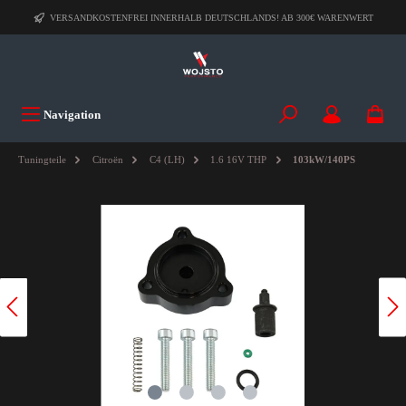
VERSANDKOSTENFREI INNERHALB DEUTSCHLANDS! AB 300€ WARENWERT
Navigation
Tuningteile
Citroën
C4 (LH)
1.6 16V THP
103kW/140PS