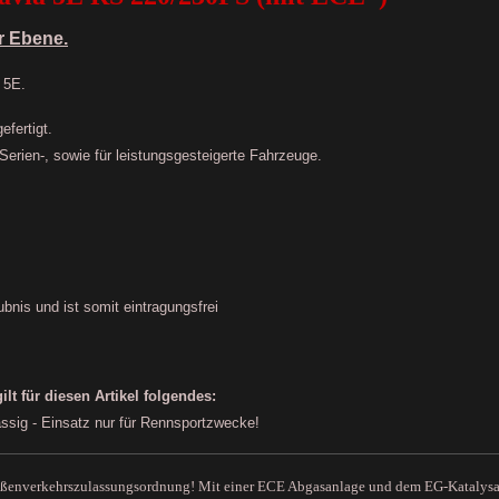
r Ebene.
 5E.
fertigt.
r Serien-, sowie für leistungsgesteigerte Fahrzeuge.
bnis und ist somit eintragungsfrei
t für diesen Artikel folgendes:
lässig - Einsatz nur für Rennsportzwecke!
aßenverkehrszulassungsordnung
! Mit einer ECE Abgasanlage und dem EG-Katalysato