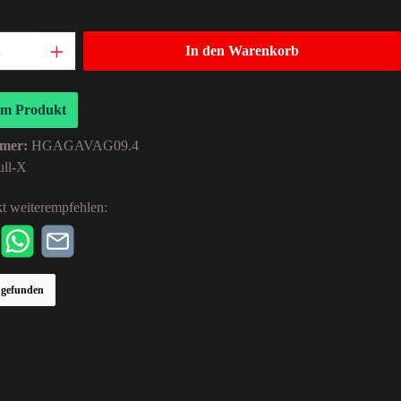
In den Warenkorb
um Produkt
mer:
HGAGAVAG09.4
ull-X
t weiterempfehlen:
r gefunden