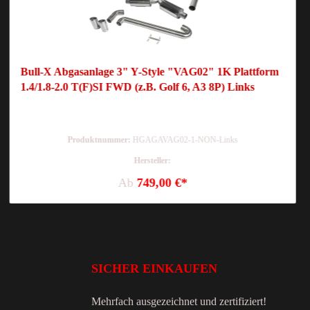
Bull-X Abgasanlage 3" Y-Style "VAG02" 1K Plattform
1.4/1.8-2.0 T(F)SI FWD (z.B. Golf 6, A3 8P) Links
Produktnummer:
HGAGAVAG02-1-NON-Links
Hersteller:
Ab
749,00 €*
SICHER EINKAUFEN
Mehrfach ausgezeichnet und zertifiziert!