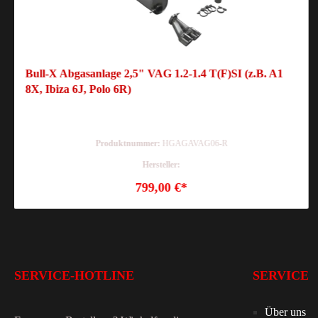
Bull-X Abgasanlage 2,5" VAG 1.2-1.4 T(F)SI (z.B. A1
8X, Ibiza 6J, Polo 6R)
Produktnummer:
HGAGAVAG06-R
Hersteller:
799,00 €*
SERVICE-HOTLINE
SERVICE
Über uns