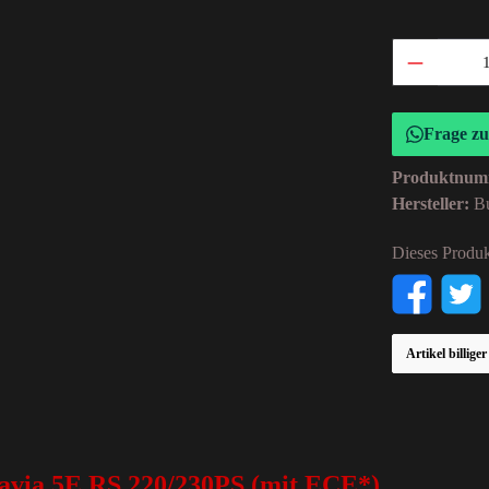
Frage z
Produktnum
Hersteller:
B
Dieses Produk
Artikel billige
tavia 5E RS 220/230PS (mit ECE*)