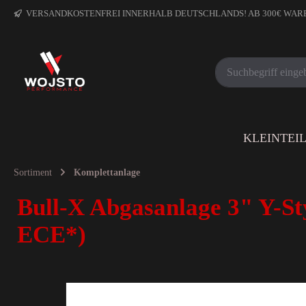
VERSANDKOSTENFREI INNERHALB DEUTSCHLANDS! AB 300€ WA
KLEINTEI
Sortiment
Komplettanlage
Bull-X Abgasanlage 3" Y-St
ECE*)