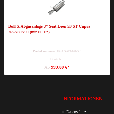
Bull-X Abgasanlage 3" Seat Leon 5F ST Cupra
265/280/290 (mit ECE*)
Produktnummer:
HGAGAVAG09ST
Hersteller:
Ab
999,00 €*
INFORMATIONEN
Datenschutz