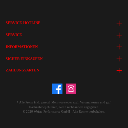
SERVICE-HOTLINE
SERVICE
INFORMATIONEN
SICHER EINKAUFEN
ZAHLUNGSARTEN
* Alle Preise inkl. gesetzl. Mehrwertsteuer zzgl.
Versandkosten
und ggf.
Nachnahmegebühren, wenn nicht anders angegeben.
© 2026 Wojsto Performance GmbH - Alle Rechte vorbehalten.