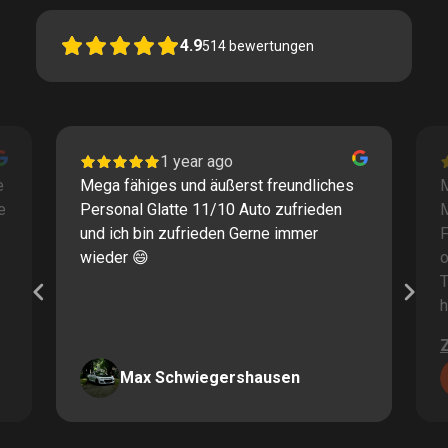
4.9
514
bewertungen
1 year ago
e
Mega fähiges und äußerst freundliches
M
e
Personal Glatte 11/10 Auto zufrieden
und ich bin zufrieden Gerne immer
F
wieder 😄
o
T
h
Max Schwiegershausen
Page