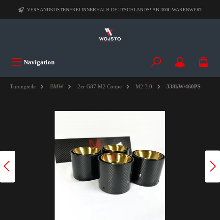
VERSANDKOSTENFREI INNERHALB DEUTSCHLANDS! AB 300€ WARENWERT
Navigation
Tuningteile
BMW
2er G87 M2 Coupe
M2 3.0
338kW/460PS