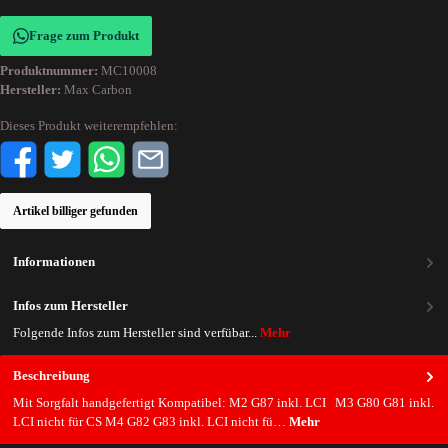
Frage zum Produkt
Produktnummer:
MC10008
Hersteller:
Max Carbon
Dieses Produkt weiterempfehlen:
Artikel billiger gefunden
Informationen
Infos zum Hersteller
Folgende Infos zum Hersteller sind verfübar...
Mehr
Beschreibung
Mit Sorgfalt handgefertigt Kompatibel: M2 G87 inkl. LCI M3 G80 G81 inkl.
LCI nicht für CS M4 G82 G83 inkl. LCI nicht fü…
Mehr