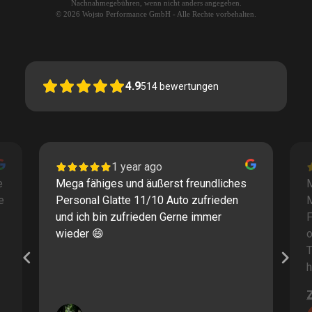
Nachnahmegebühren, wenn nicht anders angegeben.
© 2026 Wojsto Performance GmbH - Alle Rechte vorbehalten.
4.9
514
bewertungen
1 year ago
e
Mega fähiges und äußerst freundliches
M
e
Personal Glatte 11/10 Auto zufrieden
und ich bin zufrieden Gerne immer
F
wieder 😄
o
T
h