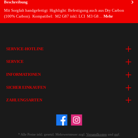
Beschreibung
Mit Sorgfalt handgefertigt Highlight: Befestigung auch aus Dry Carbon
(100% Carbon). Kompatibel: M2 G87 inkl. LCI M3 G8…
Mehr
SERVICE-HOTLINE
SERVICE
INFORMATIONEN
SICHER EINKAUFEN
ZAHLUNGSARTEN
* Alle Preise inkl. gesetzl. Mehrwertsteuer zzgl.
Versandkosten
und ggf.