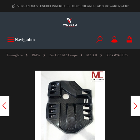
VERSANDKOSTENFREI INNERHALB DEUTSCHLANDS! AB 300€ WARENWERT
Navigation
Tuningteile
BMW
2er G87 M2 Coupe
M2 3.0
338kW/460PS