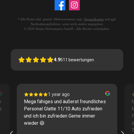
* Alle Preise inkl. gesetzl. Mehrwertsteuer zzgl.
Versandkosten
und ggf.
Nachnahmegebühren, wenn nicht anders angegeben.
© 2026 Wojsto Performance GmbH - Alle Rechte vorbehalten.
4.9
511
bewertungen
1 year ago
e
Mega fähiges und äußerst freundliches
M
e
Personal Glatte 11/10 Auto zufrieden
und ich bin zufrieden Gerne immer
F
wieder 😄
o
T