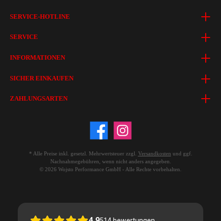
SERVICE-HOTLINE
SERVICE
INFORMATIONEN
SICHER EINKAUFEN
ZAHLUNGSARTEN
* Alle Preise inkl. gesetzl. Mehrwertsteuer zzgl.
Versandkosten
und ggf.
Nachnahmegebühren, wenn nicht anders angegeben.
© 2026 Wojsto Performance GmbH - Alle Rechte vorbehalten.
4.9
514
bewertungen