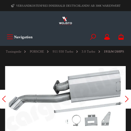
VERSANDKOSTENFREI INNERHALB DEUTSCHLANDS! AB 300€ WARENWERT
Navigation
Tuningteile
PORSCHE
911 930 Turbo
3.0 Turbo
191kW/260PS