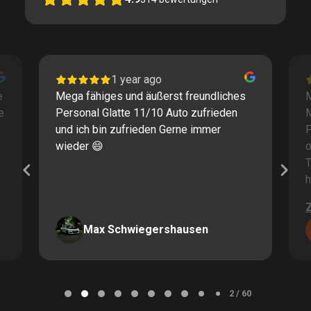
1 year ago
e
Mega fähiges und äußerst freundliches
M
e
Personal Glatte 11/10 Auto zufrieden
und ich bin zufrieden Gerne immer
F
wieder 😄
o
T
h
Max Schwiegershausen
Page
2
2 / 60
of