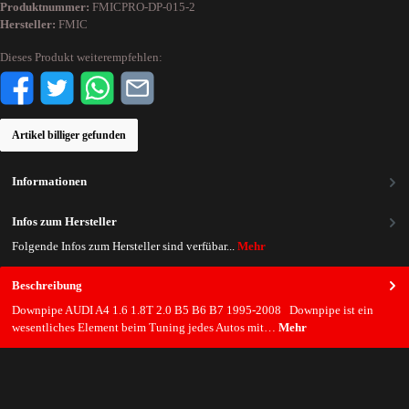
Produktnummer:
FMICPRO-DP-015-2
Hersteller:
FMIC
Dieses Produkt weiterempfehlen:
Artikel billiger gefunden
Informationen
Infos zum Hersteller
Folgende Infos zum Hersteller sind verfübar...
Mehr
Beschreibung
Downpipe AUDI A4 1.6 1.8T 2.0 B5 B6 B7 1995-2008 Downpipe ist ein
wesentliches Element beim Tuning jedes Autos mit…
Mehr