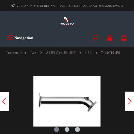
VERSANDKOSTENFREI INNERHALB DEUTSCHLANDS! AB 300€ WARENWERT
Navigation
Tuningteile
Audi
A4 B5 (Typ 8D, 8D2)
1.6 L
74kW/101PS