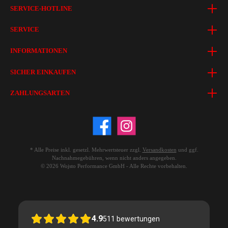
SERVICE-HOTLINE
SERVICE
INFORMATIONEN
SICHER EINKAUFEN
ZAHLUNGSARTEN
* Alle Preise inkl. gesetzl. Mehrwertsteuer zzgl.
Versandkosten
und ggf.
Nachnahmegebühren, wenn nicht anders angegeben.
© 2026 Wojsto Performance GmbH - Alle Rechte vorbehalten.
4.9
511
bewertungen