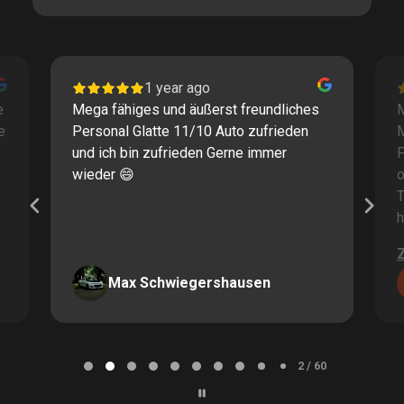
1 year ago
e
Mega fähiges und äußerst freundliches
M
e
Personal Glatte 11/10 Auto zufrieden
und ich bin zufrieden Gerne immer
F
wieder 😄
o
T
h
Max Schwiegershausen
Page
2
2 / 60
of