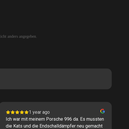
cht anders angegeben.
1 year ago
Ich war mit meinem Porsche 996 da. Es mussten
I
die Kats und die Endschalldämpfer neu gemacht
P