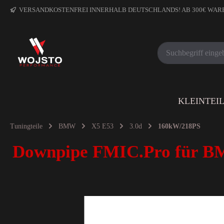
VERSANDKOSTENFREI INNERHALB DEUTSCHLANDS! AB 300€ WA
KLEINTEI
Tuningteile
BMW
X5 E53
3.0d
160kW/218PS
Downpipe FMIC.Pro für B