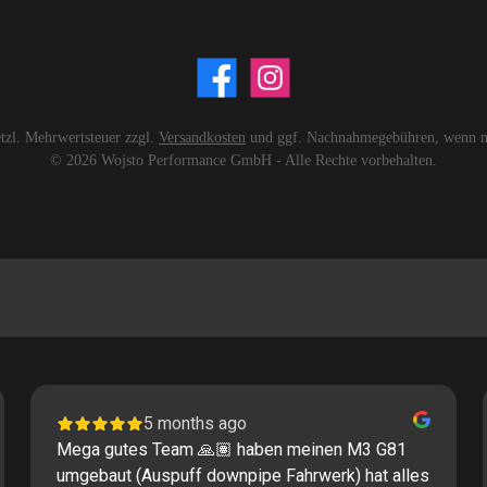
setzl. Mehrwertsteuer zzgl.
Versandkosten
und ggf. Nachnahmegebühren, wenn ni
© 2026 Wojsto Performance GmbH - Alle Rechte vorbehalten.
5 months ago
Mega gutes Team 🙏🏽 haben meinen M3 G81
umgebaut (Auspuff downpipe Fahrwerk) hat alles