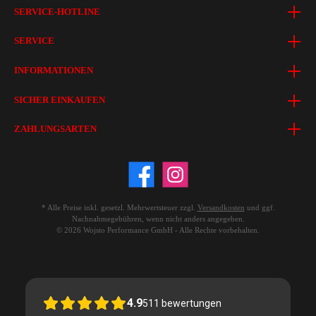
SERVICE-HOTLINE
SERVICE
INFORMATIONEN
SICHER EINKAUFEN
ZAHLUNGSARTEN
* Alle Preise inkl. gesetzl. Mehrwertsteuer zzgl.
Versandkosten
und ggf.
Nachnahmegebühren, wenn nicht anders angegeben.
© 2026 Wojsto Performance GmbH - Alle Rechte vorbehalten.
4.9
511
bewertungen