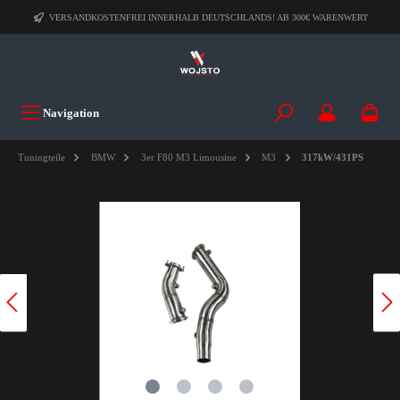
VERSANDKOSTENFREI INNERHALB DEUTSCHLANDS! AB 300€ WARENWERT
Navigation
Tuningteile
BMW
3er F80 M3 Limousine
M3
317kW/431PS