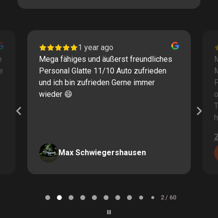
1 year ago
e
Mega fähiges und äußerst freundliches
M
e
Personal Glatte 11/10 Auto zufrieden
und ich bin zufrieden Gerne immer
F
wieder 😄
o
T
h
Max Schwiegershausen
Page
2
2 / 60
of