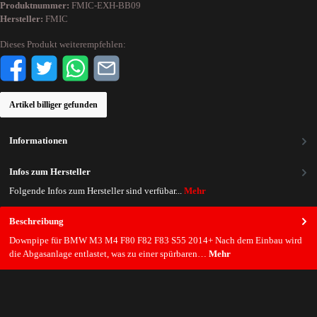
Produktnummer:
FMIC-EXH-BB09
Hersteller:
FMIC
Dieses Produkt weiterempfehlen:
Artikel billiger gefunden
Informationen
Infos zum Hersteller
Folgende Infos zum Hersteller sind verfübar...
Mehr
Beschreibung
Downpipe für BMW M3 M4 F80 F82 F83 S55 2014+ Nach dem Einbau wird
die Abgasanlage entlastet, was zu einer spürbaren…
Mehr