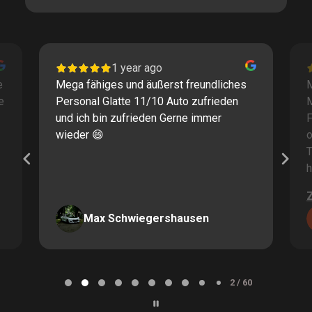
1 year ago
e
Mega fähiges und äußerst freundliches
M
e
Personal Glatte 11/10 Auto zufrieden
und ich bin zufrieden Gerne immer
F
wieder 😄
o
T
h
Max Schwiegershausen
Page
2
2 / 60
of