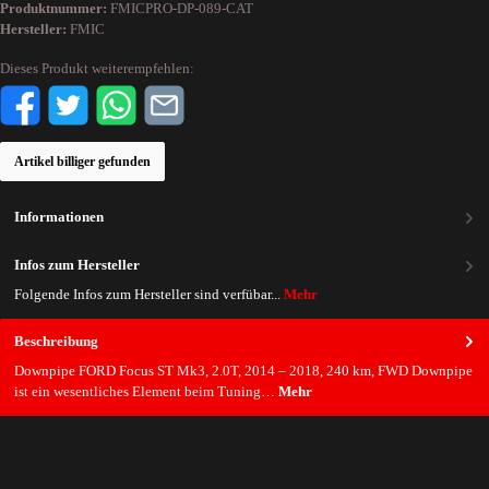
Produktnummer:
FMICPRO-DP-089-CAT
Hersteller:
FMIC
Dieses Produkt weiterempfehlen:
Artikel billiger gefunden
Informationen
Infos zum Hersteller
Folgende Infos zum Hersteller sind verfübar...
Mehr
Beschreibung
Downpipe FORD Focus ST Mk3, 2.0T, 2014 – 2018, 240 km, FWD Downpipe
ist ein wesentliches Element beim Tuning…
Mehr