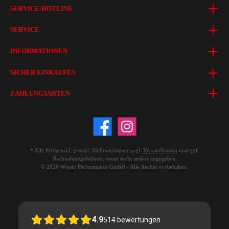
SERVICE-HOTLINE
SERVICE
INFORMATIONEN
SICHER EINKAUFEN
ZAHLUNGSARTEN
* Alle Preise inkl. gesetzl. Mehrwertsteuer zzgl.
Versandkosten
und ggf.
Nachnahmegebühren, wenn nicht anders angegeben.
© 2026 Wojsto Performance GmbH - Alle Rechte vorbehalten.
4.9
514
bewertungen