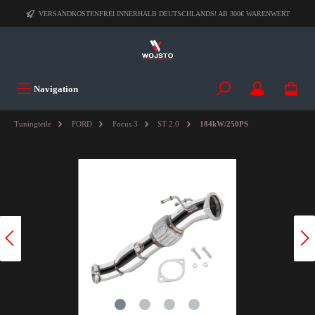
VERSANDKOSTENFREI INNERHALB DEUTSCHLANDS! AB 300€ WARENWERT
Navigation
Tuningteile
FORD
Focus 3
ST 2.0
184kW/250PS