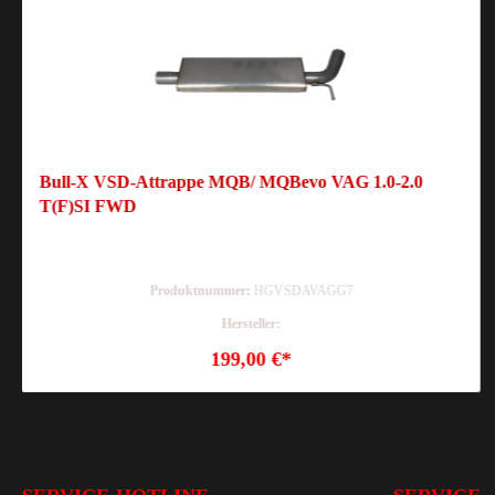
Bull-X VSD-Attrappe MQB/ MQBevo VAG 1.0-2.0
T(F)SI FWD
Produktnummer:
HGVSDAVAGG7
Hersteller:
199,00 €*