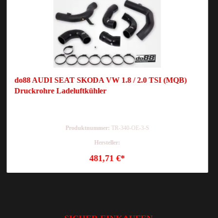
do88 AUDI SEAT SKODA VW 1.8 / 2.0 TSI (MQB)
Druckrohre Ladeluftkühler
Produktnummer:
TR-340-OE-3-S
Hersteller:
481,71 €*