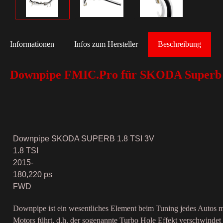
Informationen
Infos zum Hersteller
Beschreibung
Downpipe FMIC.Pro für SKODA Superb 1
Downpipe SKODA SUPERB 1.8 TSI 3V
1.8 TSI
2015-
180,220 ps
FWD
Downpipe ist ein wesentliches Element beim Tuning jedes Autos m
Motors führt, d.h. der sogenannte Turbo Hole Effekt verschwinde