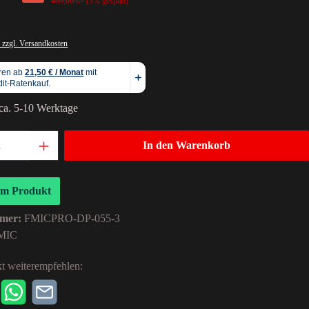
409,00 €*
(3% gespart)
 zzgl. Versandkosten
 ca. 5-10 Werktage
In den Warenkorb
um Produkt
mer:
FMICPRO-DP-055-3
MIC
t weiterempfehlen: