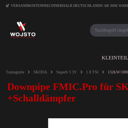
VERSANDKOSTENFREI INNERHALB DEUTSCHLANDS! AB 300€ WA
KLEINTEI
Tuningteile
SKODA
Superb 3 3V
1.8 TSI
132kW/180
Downpipe FMIC.Pro für SK
+Schalldämpfer