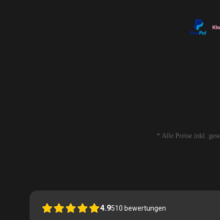
* Alle Preise inkl. ge
4.9
510
bewertungen