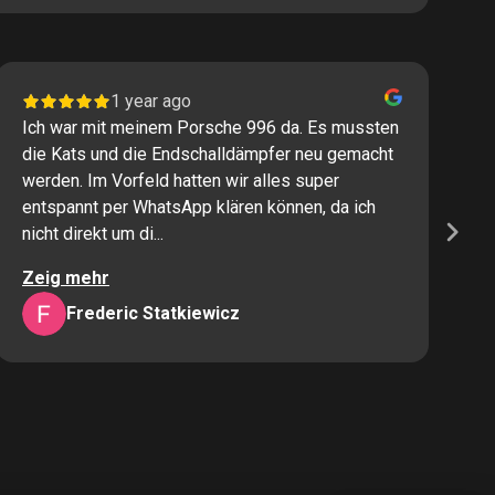
1 year ago
Ich war mit meinem Porsche 996 da. Es mussten
I
die Kats und die Endschalldämpfer neu gemacht
P
werden. Im Vorfeld hatten wir alles super
s
entspannt per WhatsApp klären können, da ich
M
nicht direkt um di...
K
Zeig mehr
Z
Frederic Statkiewicz