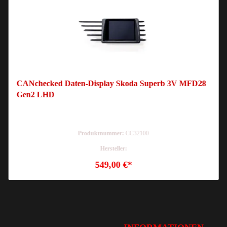
CANchecked Daten-Display Skoda Superb 3V MFD28
Gen2 LHD
Produktnummer:
CC32100
Hersteller:
549,00 €*