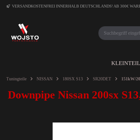
VERSANDKOSTENFREI INNERHALB DEUTSCHLANDS! AB 300€ WA
KLEINTEI
Tuningteile
NISSAN
180SX S13
SR20DET
151kW/2
Downpipe Nissan 200sx S13,