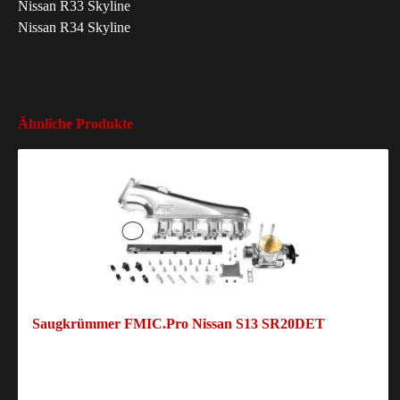
Nissan R33 Skyline
Nissan R34 Skyline
Ähnliche Produkte
Saugkrümmer FMIC.Pro Nissan S13 SR20DET