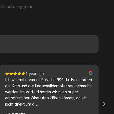
cht anders angegeben.
1 year ago
Ich war mit meinem Porsche 996 da. Es mussten
I
die Kats und die Endschalldämpfer neu gemacht
P
werden. Im Vorfeld hatten wir alles super
s
entspannt per WhatsApp klären können, da ich
M
nicht direkt um di...
K