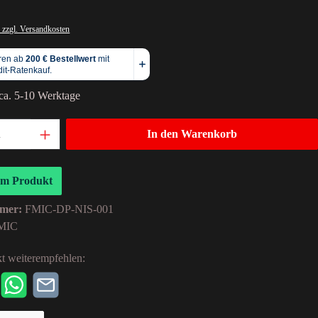
 zzgl. Versandkosten
 ca. 5-10 Werktage
In den Warenkorb
um Produkt
mer:
FMIC-DP-NIS-001
MIC
t weiterempfehlen: