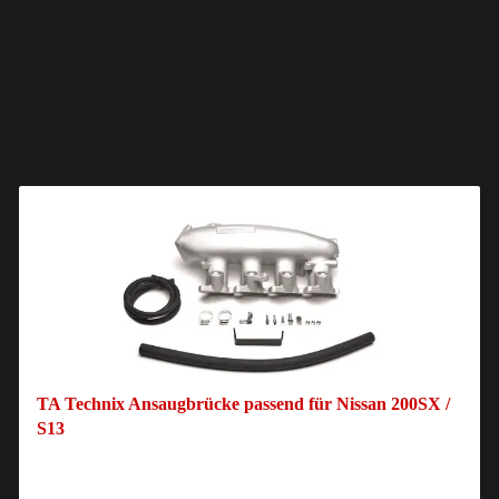
TA Technix Ansaugbrücke passend für Nissan 200SX /
S13