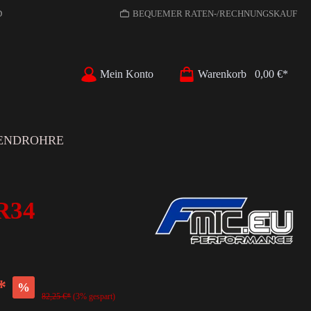
D
BEQUEMER RATEN-/RECHNUNGSKAUF
Mein Konto
Warenkorb
0,00 €*
ENDROHRE
 R34
*
%
82,25 €*
(3% gespart)