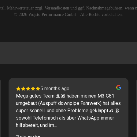
setzl. Mehrwertsteuer zzgl.
Versandkosten
und ggf. Nachnahmegebühren, wenn ni
© 2026 Wojsto Performance GmbH - Alle Rechte vorbehalten.
5 months ago
Mega gutes Team 🙏🏽 haben meinen M3 G81
umgebaut (Auspuff downpipe Fahrwerk) hat alles
super schnell, und ohne Probleme geklappt 🙏🏽
sowohl Telefonisch als über WhatsApp immer
hilfsbereit, und im...