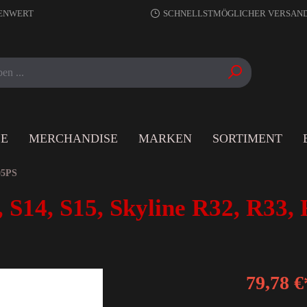
RENWERT
SCHNELLSTMÖGLICHER VERSAN
LE
MERCHANDISE
MARKEN
SORTIMENT
05PS
 S14, S15, Skyline R32, R33,
79,78 €