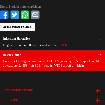
Dieses Produkt weiterempfehlen:
Artikel billiger gefunden
Infos zum Hersteller
Folgende Infos zum Hersteller sind verfübar...
Mehr
Beschreibung
Diese EGO-X Abgasanlage für den EGO-X Abgasanlage 3,5" Cupra Leon KL
Sportstourer 245PS (mit ECE*) wird im WIG-Schweißv…
Mehr
SERVICE-HOTLINE
SERVICE