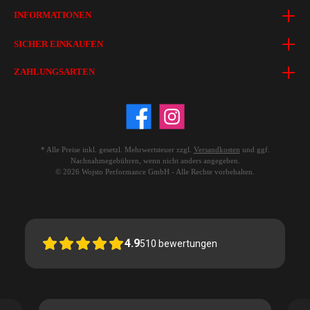
INFORMATIONEN
SICHER EINKAUFEN
ZAHLUNGSARTEN
* Alle Preise inkl. gesetzl. Mehrwertsteuer zzgl.
Versandkosten
und ggf.
Nachnahmegebühren, wenn nicht anders angegeben.
© 2026 Wojsto Performance GmbH - Alle Rechte vorbehalten.
4.9
510
bewertungen