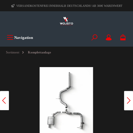
VERSANDKOSTENFREI INNERHALB DEUTSCHLANDS! AB 300€ WARENWERT
Navigation
Sortiment
Komplettanlage