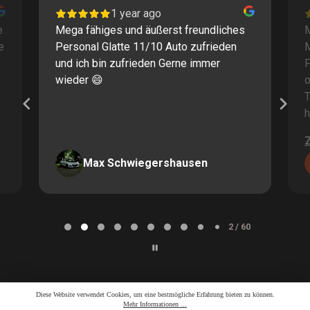
1 year ago
e
Mega fähiges und äußerst freundliches
M
e
Personal Glatte 11/10 Auto zufrieden
und ich bin zufrieden Gerne immer
F
wieder 😄
o
T
h
Max Schwiegershausen
Page
2
2 / 60
of
60
Diese Website verwendet Cookies, um eine bestmögliche Erfahrung bieten zu können.
Mehr Informationen ...