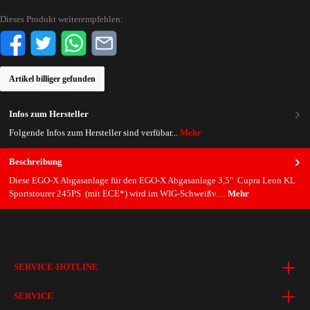
Dieses Produkt weiterempfehlen:
Artikel billiger gefunden
Infos zum Hersteller
Folgende Infos zum Hersteller sind verfübar...
Mehr
Beschreibung
Diese EGO-X Abgasanlage für den EGO-X Abgasanlage 3,5" Cupra Leon KL
Sportstourer 245PS (mit ECE*) wird im WIG-Schweißv…
Mehr
SERVICE-HOTLINE
SERVICE