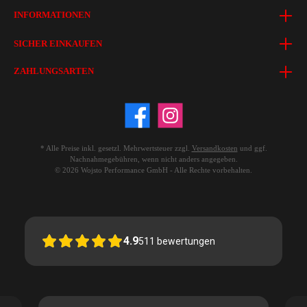
INFORMATIONEN
SICHER EINKAUFEN
ZAHLUNGSARTEN
* Alle Preise inkl. gesetzl. Mehrwertsteuer zzgl.
Versandkosten
und ggf.
Nachnahmegebühren, wenn nicht anders angegeben.
© 2026 Wojsto Performance GmbH - Alle Rechte vorbehalten.
4.9
511
bewertungen