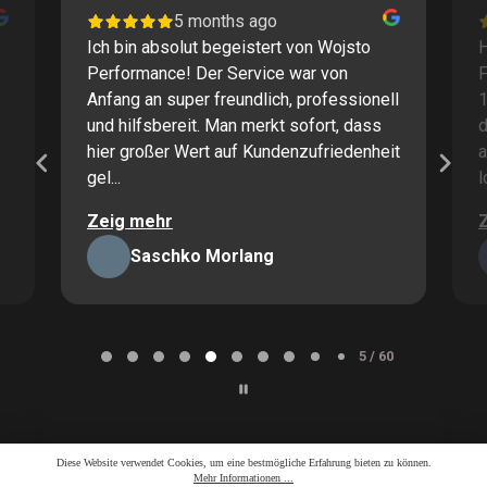
5 months ago
Ich bin absolut begeistert von Wojsto
H
Performance! Der Service war von
F
Anfang an super freundlich, professionell
1
und hilfsbereit. Man merkt sofort, dass
d
hier großer Wert auf Kundenzufriedenheit
a
gel...
l
Zeig mehr
Saschko Morlang
Page
5
5 / 60
of
60
Diese Website verwendet Cookies, um eine bestmögliche Erfahrung bieten zu können.
Mehr Informationen ...