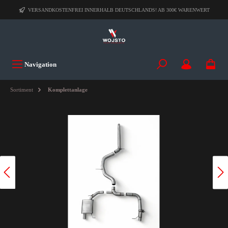
VERSANDKOSTENFREI INNERHALB DEUTSCHLANDS! AB 300€ WARENWERT
Navigation
Sortiment
Komplettanlage