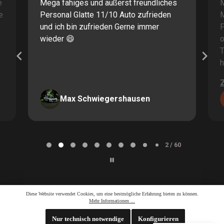
e
Mega fähiges und äußerst freundliches
M
e
Personal Glatte 11/10 Auto zufrieden
und ich bin zufrieden Gerne immer
F
wieder 😄
o
T
h
Max Schwiegershausen
Page
2
2 / 60
of
60
Diese Website verwendet Cookies, um eine bestmögliche Erfahrung bieten zu können.
Mehr Informationen ...
Nur technisch notwendige
Konfigurieren