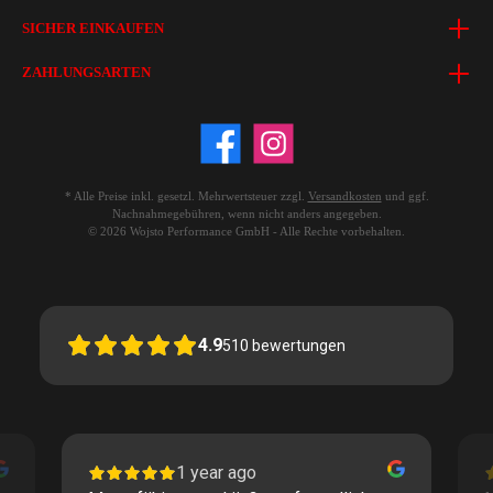
SICHER EINKAUFEN
ZAHLUNGSARTEN
* Alle Preise inkl. gesetzl. Mehrwertsteuer zzgl.
Versandkosten
und ggf.
Nachnahmegebühren, wenn nicht anders angegeben.
© 2026 Wojsto Performance GmbH - Alle Rechte vorbehalten.
4.9
510
bewertungen
1 year ago