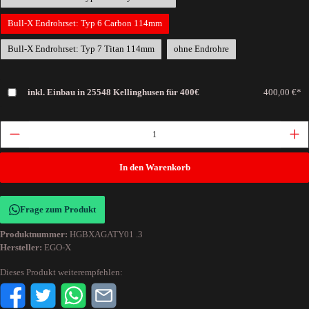
Bull-X Endrohrset: Typ 6 Carbon 114mm
Bull-X Endrohrset: Typ 7 Titan 114mm
ohne Endrohre
inkl. Einbau in 25548 Kellinghusen für 400€
400,00 €*
In den Warenkorb
Frage zum Produkt
Produktnummer:
HGBXAGATY01 .3
Hersteller:
EGO-X
Dieses Produkt weiterempfehlen: