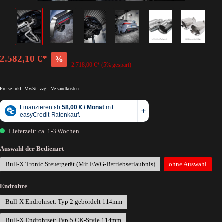
2.582,10 €*
%
2.718,00 €*
(5% gespart)
Preise inkl. MwSt. zzgl. Versandkosten
Lieferzeit: ca. 1-3 Wochen
Auswahl der Bedienart
Bull-X Tronic Steuergerät (Mit EWG-Betriebserlaubnis)
ohne Auswahl
Endrohre
Bull-X Endrohrset: Typ 2 gebördelt 114mm
Bull-X Endrohrset: Typ 5 CK-Style 114mm