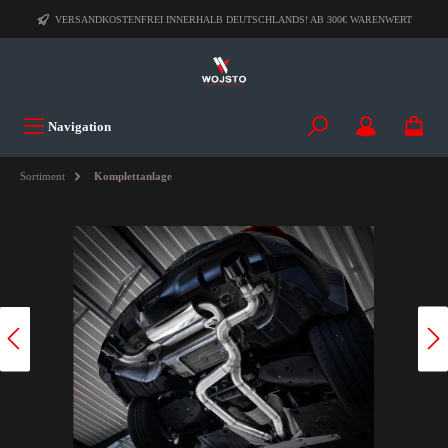
VERSANDKOSTENFREI INNERHALB DEUTSCHLANDS! AB 300€ WARENWERT
Navigation
Sortiment
Komplettanlage