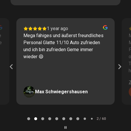
1 year ago
e
Mega fähiges und äußerst freundliches
M
e
Personal Glatte 11/10 Auto zufrieden
und ich bin zufrieden Gerne immer
F
wieder 😄
o
T
h
Max Schwiegershausen
Page
2
2 / 60
of