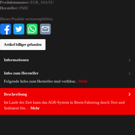
Produktnummer:
EGR_16A/ZU
Hersteller:
FMIC
Dieses Produkt weiterempfehlen:
Artikel billiger gefunden
Informationen
Infos zum Hersteller
Folgende Infos zum Hersteller sind verfübar...
Mehr
Beschreibung
Im Laufe der Zeit kann das AGR-System in Ihrem Fahrzeug durch Teer und
Sediment blo…
Mehr