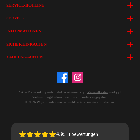
SERVICE-HOTLINE
SERVICE
INFORMATIONEN
SICHER EINKAUFEN
ZAHLUNGSARTEN
* Alle Preise inkl. gesetzl. Mehrwertsteuer zzgl.
Versandkosten
und ggf.
Nachnahmegebühren, wenn nicht anders angegeben.
© 2026 Wojsto Performance GmbH - Alle Rechte vorbehalten.
4.9
511
bewertungen