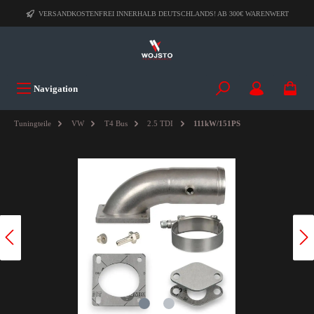
VERSANDKOSTENFREI INNERHALB DEUTSCHLANDS! AB 300€ WARENWERT
Navigation
Tuningteile
VW
T4 Bus
2.5 TDI
111kW/151PS