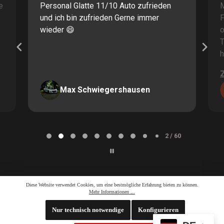
e
Personal Glatte 11/10 Auto zufrieden
und ich bin zufrieden Gerne immer
F
wieder 😄
o
T
h
Max Schwiegershausen
Page
2
2 / 60
of
60
Diese Website verwendet Cookies, um eine bestmögliche Erfahrung bieten zu können.
Mehr Informationen ...
Nur technisch notwendige
Konfigurieren