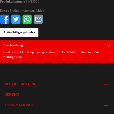
Produktnummer:
SW15306
Dieses Produkt weiterempfehlen:
Artikel billiger gefunden
Beschreibung
Grail 3 Zoll ECE Klappenabgasanlage + HJS DP inkl. Einbau in 25548
Kellinghusen
SERVICE-HOTLINE
SERVICE
INFORMATIONEN