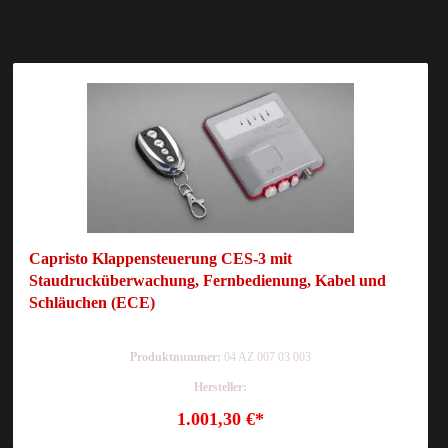
Capristo Klappensteuerung CES-3 mit
Staudrucküberwachung, Fernbedienung, Kabel und
Schläuchen (ECE)
Produktnummer:
04 AZ 007 03 003
Hersteller:
1.001,30 €*