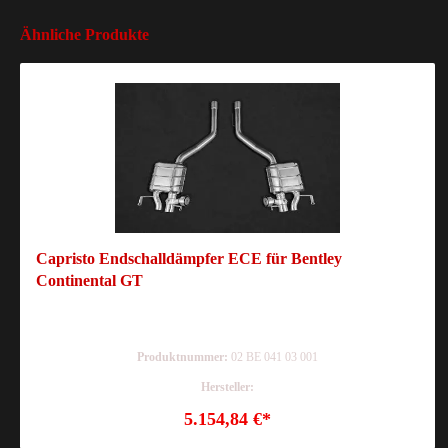
Ähnliche Produkte
Capristo Endschalldämpfer ECE für Bentley
Continental GT
Produktnummer:
02 BE 041 03 001
Hersteller:
5.154,84 €*