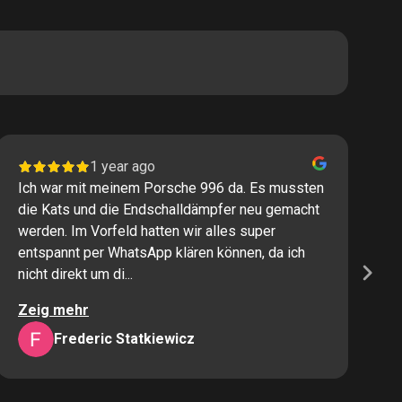
1 year ago
Ich war mit meinem Porsche 996 da. Es mussten
I
die Kats und die Endschalldämpfer neu gemacht
P
werden. Im Vorfeld hatten wir alles super
s
entspannt per WhatsApp klären können, da ich
M
nicht direkt um di...
K
Zeig mehr
Z
Frederic Statkiewicz