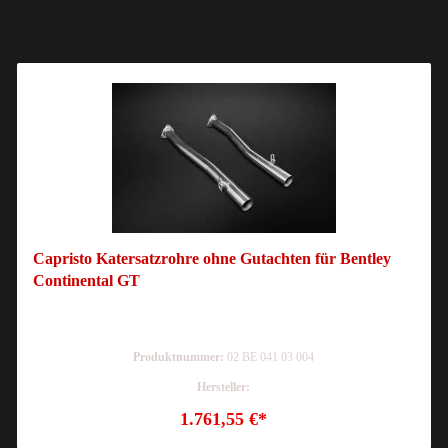
Capristo Katersatzrohre ohne Gutachten für Bentley
Continental GT
Produktnummer:
02 BE 041 03 004
Hersteller:
1.761,55 €*