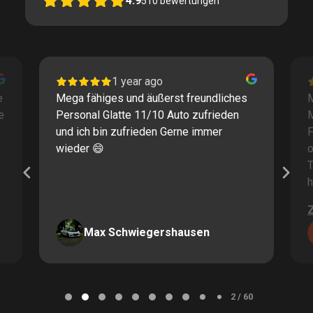
4.9
510
bewertungen
1 year ago
e
Mega fähiges und äußerst freundliches
M
e
Personal Glatte 11/10 Auto zufrieden
und ich bin zufrieden Gerne immer
F
wieder 😄
o
T
h
Max Schwiegershausen
Page
2
2 / 60