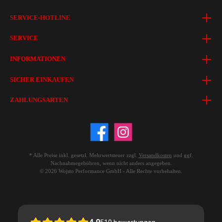
SERVICE-HOTLINE
SERVICE
INFORMATIONEN
SICHER EINKAUFEN
ZAHLUNGSARTEN
* Alle Preise inkl. gesetzl. Mehrwertsteuer zzgl.
Versandkosten
und ggf.
Nachnahmegebühren, wenn nicht anders angegeben.
© 2026 Wojsto Performance GmbH - Alle Rechte vorbehalten.