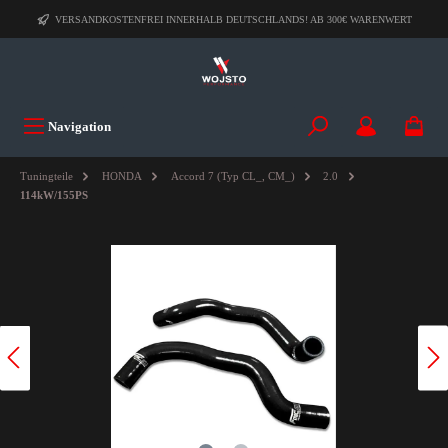
VERSANDKOSTENFREI INNERHALB DEUTSCHLANDS! AB 300€ WARENWERT
Navigation
Tuningteile
HONDA
Accord 7 (Typ CL_, CM_)
2.0
114kW/155PS