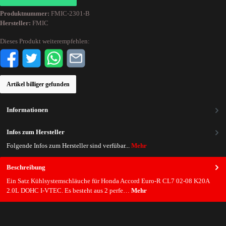
Produktnummer:
FMIC-2301-B
Hersteller:
FMIC
Dieses Produkt weiterempfehlen:
Artikel billiger gefunden
Informationen
Infos zum Hersteller
Folgende Infos zum Hersteller sind verfübar...
Mehr
Beschreibung
Ein Satz Kühlsystemschläuche für Honda Accord Euro-R CL7 02-08 K20A
2.0L DOHC I-VTEC. Es besteht aus 2 perfe…
Mehr