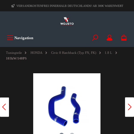
VERSANDKOSTENFREI INNERHALB DEUTSCHLANDS! AB 300€ WARENWERT
Navigation
Tuningteile
HONDA
Civic 8 Hatchback (Typ FN, FK)
1.8 L
103kW/140PS