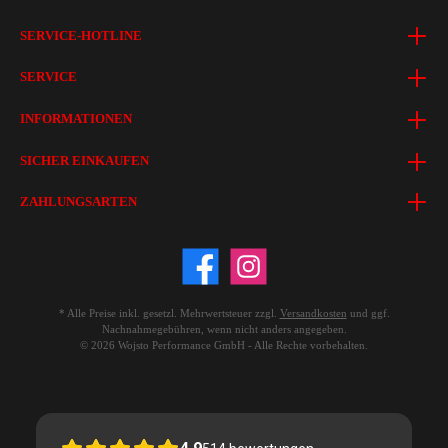
SERVICE-HOTLINE
SERVICE
INFORMATIONEN
SICHER EINKAUFEN
ZAHLUNGSARTEN
* Alle Preise inkl. gesetzl. Mehrwertsteuer zzgl.
Versandkosten
und ggf.
Nachnahmegebühren, wenn nicht anders angegeben.
© 2026 Wojsto Performance GmbH - Alle Rechte vorbehalten.