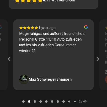
4.9
514
bewertungen
1 year ago
e
Mega fähiges und äußerst freundliches
M
e
Personal Glatte 11/10 Auto zufrieden
und ich bin zufrieden Gerne immer
F
wieder 😄
o
T
h
Max Schwiegershausen
Page
2
2 / 60