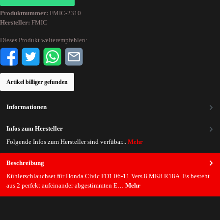
Produktnummer:
FMIC-2310
Hersteller:
FMIC
Dieses Produkt weiterempfehlen:
Artikel billiger gefunden
Informationen
Infos zum Hersteller
Folgende Infos zum Hersteller sind verfübar...
Mehr
Beschreibung
Kühlerschlauchset für Honda Civic FD1 06-11 Vers.8 MK8 R18A. Es besteht
aus 2 perfekt aufeinander abgestimmten E…
Mehr