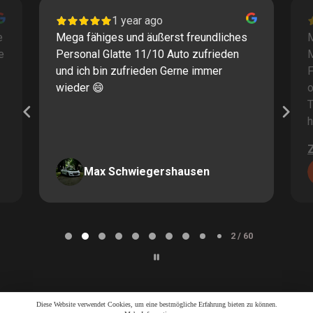
1 year ago
e
Mega fähiges und äußerst freundliches
M
e
Personal Glatte 11/10 Auto zufrieden
und ich bin zufrieden Gerne immer
F
wieder 😄
o
T
h
Max Schwiegershausen
Page
2
2 / 60
of
60
Diese Website verwendet Cookies, um eine bestmögliche Erfahrung bieten zu können.