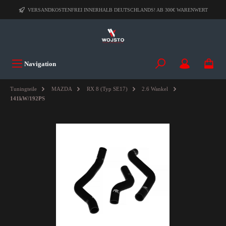
VERSANDKOSTENFREI INNERHALB DEUTSCHLANDS! AB 300€ WARENWERT
Navigation
Tuningteile
MAZDA
RX 8 (Typ SE17)
2.6 Wankel
141kW/192PS