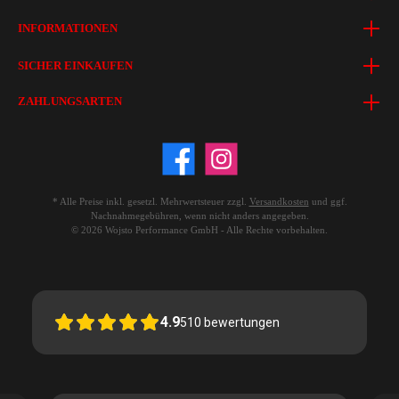
INFORMATIONEN
SICHER EINKAUFEN
ZAHLUNGSARTEN
* Alle Preise inkl. gesetzl. Mehrwertsteuer zzgl.
Versandkosten
und ggf.
Nachnahmegebühren, wenn nicht anders angegeben.
© 2026 Wojsto Performance GmbH - Alle Rechte vorbehalten.
4.9
510
bewertungen