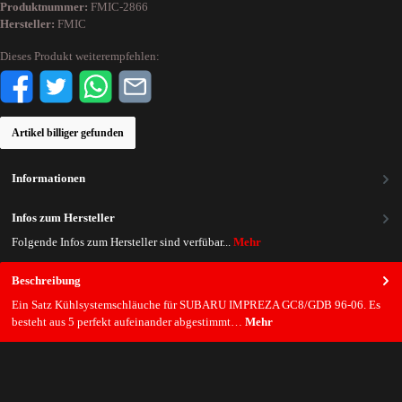
Produktnummer:
FMIC-2866
Hersteller:
FMIC
Dieses Produkt weiterempfehlen:
Artikel billiger gefunden
Informationen
Infos zum Hersteller
Folgende Infos zum Hersteller sind verfübar...
Mehr
Beschreibung
Ein Satz Kühlsystemschläuche für SUBARU IMPREZA GC8/GDB 96-06. Es
besteht aus 5 perfekt aufeinander abgestimmt…
Mehr