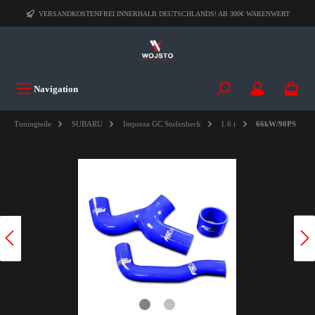
VERSANDKOSTENFREI INNERHALB DEUTSCHLANDS! AB 300€ WARENWERT
Navigation
Tuningteile
SUBARU
Impreza GC Stufenheck
1.6 i
66kW/90PS