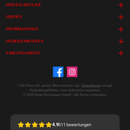
SERVICE-HOTLINE
SERVICE
INFORMATIONEN
SICHER EINKAUFEN
ZAHLUNGSARTEN
* Alle Preise inkl. gesetzl. Mehrwertsteuer zzgl.
Versandkosten
und ggf.
Nachnahmegebühren, wenn nicht anders angegeben.
© 2026 Wojsto Performance GmbH - Alle Rechte vorbehalten.
4.9
511
bewertungen