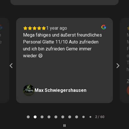
1 year ago
e
Mega fähiges und äußerst freundliches
M
e
Personal Glatte 11/10 Auto zufrieden
und ich bin zufrieden Gerne immer
F
wieder 😄
o
T
h
Max Schwiegershausen
Page
2
2 / 60
of