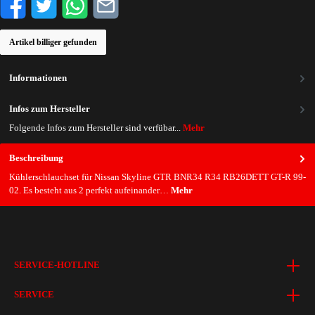
Artikel billiger gefunden
Informationen
Infos zum Hersteller
Folgende Infos zum Hersteller sind verfübar...
Mehr
Beschreibung
Kühlerschlauchset für Nissan Skyline GTR BNR34 R34 RB26DETT GT-R 99-
02. Es besteht aus 2 perfekt aufeinander…
Mehr
SERVICE-HOTLINE
SERVICE