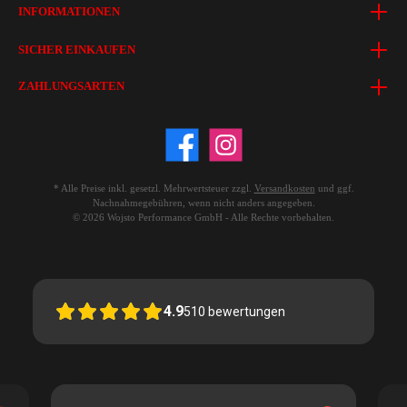
INFORMATIONEN
SICHER EINKAUFEN
ZAHLUNGSARTEN
* Alle Preise inkl. gesetzl. Mehrwertsteuer zzgl.
Versandkosten
und ggf.
Nachnahmegebühren, wenn nicht anders angegeben.
© 2026 Wojsto Performance GmbH - Alle Rechte vorbehalten.
4.9
510
bewertungen