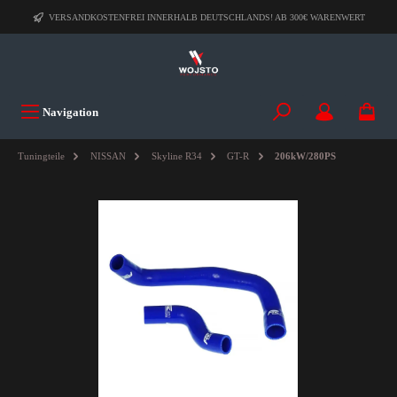
VERSANDKOSTENFREI INNERHALB DEUTSCHLANDS! AB 300€ WARENWERT
Navigation
Tuningteile
NISSAN
Skyline R34
GT-R
206kW/280PS