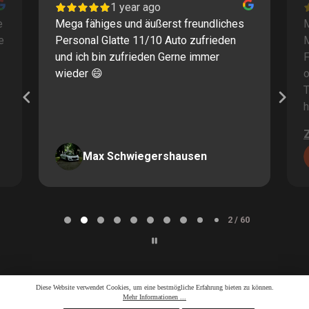
1 year ago
e
Mega fähiges und äußerst freundliches
M
e
Personal Glatte 11/10 Auto zufrieden
und ich bin zufrieden Gerne immer
F
wieder 😄
o
T
h
Max Schwiegershausen
Page
2
2 / 60
of
60
Diese Website verwendet Cookies, um eine bestmögliche Erfahrung bieten zu können.
Mehr Informationen ...