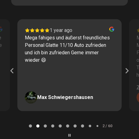
1 year ago
e
Mega fähiges und äußerst freundliches
M
e
Personal Glatte 11/10 Auto zufrieden
und ich bin zufrieden Gerne immer
F
wieder 😄
o
T
h
Max Schwiegershausen
Page
2
2 / 60
of