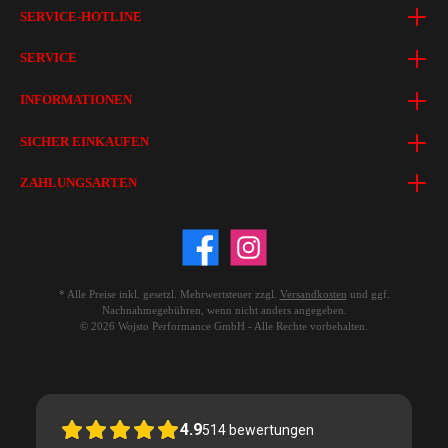
SERVICE-HOTLINE
SERVICE
INFORMATIONEN
SICHER EINKAUFEN
ZAHLUNGSARTEN
* Alle Preise inkl. gesetzl. Mehrwertsteuer zzgl.
Versandkosten
und ggf.
Nachnahmegebühren, wenn nicht anders angegeben.
© 2026 Wojsto Performance GmbH - Alle Rechte vorbehalten.
4.9
514
bewertungen