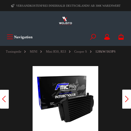
VERSANDKOSTENFREI INNERHALB DEUTSCHLANDS! AB 300€ WARENWERT
Navigation
Tuningteile
MINI
Mini R50, R53
Cooper S
120kW/163PS