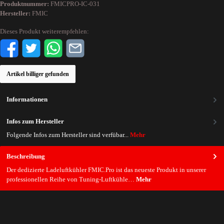
Produktnummer:
FMICPRO-IC-031
Hersteller:
FMIC
Dieses Produkt weiterempfehlen:
Artikel billiger gefunden
Informationen
Infos zum Hersteller
Folgende Infos zum Hersteller sind verfübar...
Mehr
Beschreibung
Der dedizierte Ladeluftkühler FMIC.Pro ist das neueste Produkt in unserer
professionellen Reihe von Tuning-Luftkühle…
Mehr