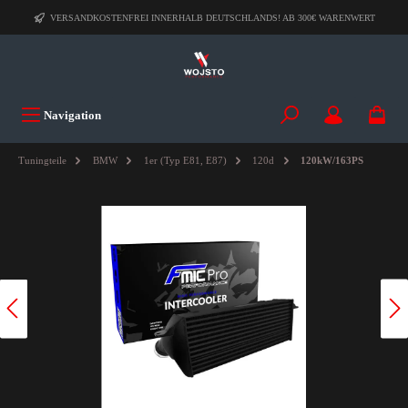
VERSANDKOSTENFREI INNERHALB DEUTSCHLANDS! AB 300€ WARENWERT
Navigation
Tuningteile
BMW
1er (Typ E81, E87)
120d
120kW/163PS