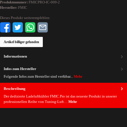
Produktnummer:
FMICPRO-IC-009-2
Hersteller:
FMIC
Dieses Produkt weiterempfehlen:
Artikel billiger gefunden
Informationen
Infos zum Hersteller
Folgende Infos zum Hersteller sind verfübar...
Mehr
Beschreibung
Der dedizierte Ladeluftkühler FMIC.Pro ist das neueste Produkt in unserer
professionellen Reihe von Tuning-Luft…
Mehr