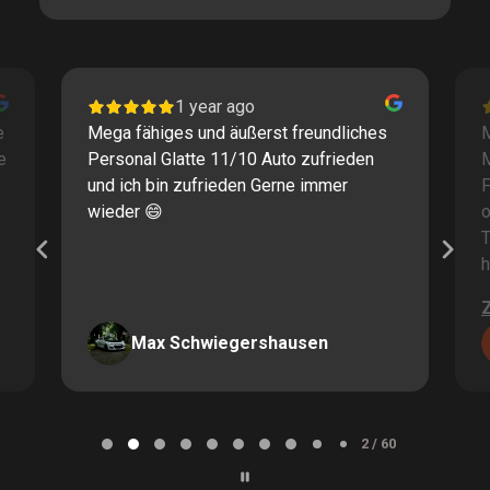
1 year ago
e
Mega fähiges und äußerst freundliches
M
e
Personal Glatte 11/10 Auto zufrieden
und ich bin zufrieden Gerne immer
F
wieder 😄
o
T
h
Max Schwiegershausen
Page
2
2 / 60
of