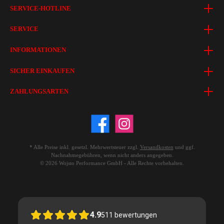
SERVICE-HOTLINE
SERVICE
INFORMATIONEN
SICHER EINKAUFEN
ZAHLUNGSARTEN
* Alle Preise inkl. gesetzl. Mehrwertsteuer zzgl.
Versandkosten
und ggf.
Nachnahmegebühren, wenn nicht anders angegeben.
© 2026 Wojsto Performance GmbH - Alle Rechte vorbehalten.
4.9
511
bewertungen