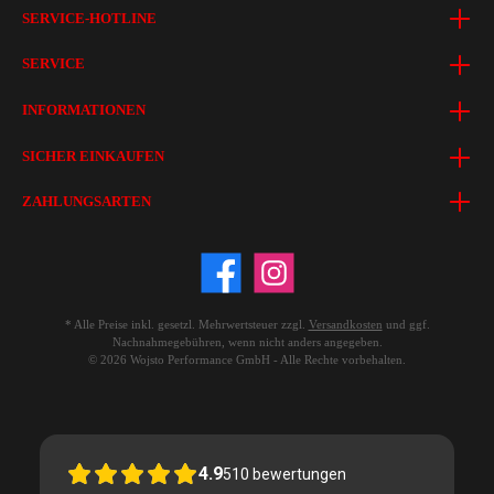
SERVICE-HOTLINE
SERVICE
INFORMATIONEN
SICHER EINKAUFEN
ZAHLUNGSARTEN
* Alle Preise inkl. gesetzl. Mehrwertsteuer zzgl.
Versandkosten
und ggf.
Nachnahmegebühren, wenn nicht anders angegeben.
© 2026 Wojsto Performance GmbH - Alle Rechte vorbehalten.
4.9
510
bewertungen