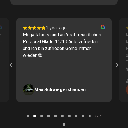
1 year ago
e
Mega fähiges und äußerst freundliches
M
e
Personal Glatte 11/10 Auto zufrieden
und ich bin zufrieden Gerne immer
F
wieder 😄
o
T
h
Max Schwiegershausen
Page
2
2 / 60
of