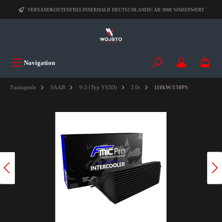
VERSANDKOSTENFREI INNERHALB DEUTSCHLANDS! AB 300€ WARENWERT
Navigation
Tuningteile
SAAB
9-3 (Typ YS3D)
2.0t
110kW/150PS