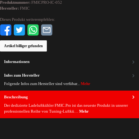
Produktnummer:
FMICPRO-IC-052
Hersteller:
FMIC
Dieses Produkt weiterempfehlen:
Artikel billiger gefunden
Informationen
Infos zum Hersteller
Folgende Infos zum Hersteller sind verfübar...
Mehr
Beschreibung
Der dedizierte Ladeluftkühler FMIC.Pro ist das neueste Produkt in unserer
professionellen Reihe von Tuning-Luftkü…
Mehr