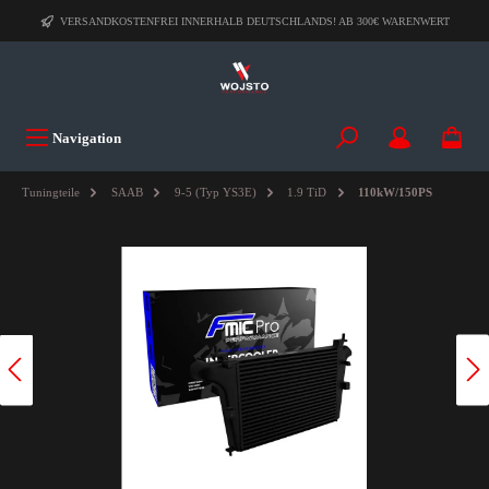
VERSANDKOSTENFREI INNERHALB DEUTSCHLANDS! AB 300€ WARENWERT
Navigation
Tuningteile
SAAB
9-5 (Typ YS3E)
1.9 TiD
110kW/150PS