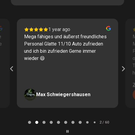
1 year ago
e
Mega fähiges und äußerst freundliches
M
e
Personal Glatte 11/10 Auto zufrieden
und ich bin zufrieden Gerne immer
F
wieder 😄
o
T
h
Max Schwiegershausen
Page
2
2 / 60
of