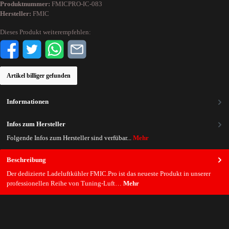
Produktnummer:
FMICPRO-IC-083
Hersteller:
FMIC
Dieses Produkt weiterempfehlen:
Artikel billiger gefunden
Informationen
Infos zum Hersteller
Folgende Infos zum Hersteller sind verfübar...
Mehr
Beschreibung
Der dedizierte Ladeluftkühler FMIC.Pro ist das neueste Produkt in unserer
professionellen Reihe von Tuning-Luft…
Mehr