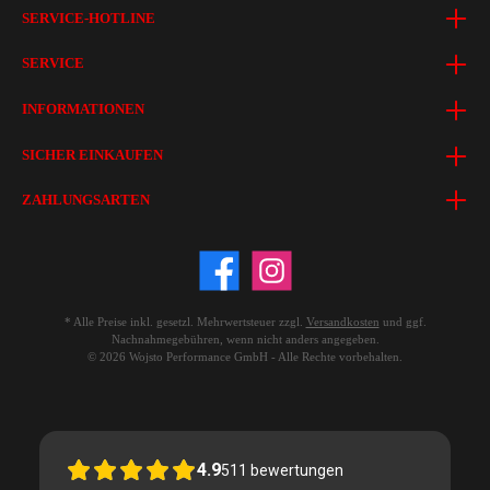
SERVICE-HOTLINE
SERVICE
INFORMATIONEN
SICHER EINKAUFEN
ZAHLUNGSARTEN
* Alle Preise inkl. gesetzl. Mehrwertsteuer zzgl.
Versandkosten
und ggf.
Nachnahmegebühren, wenn nicht anders angegeben.
© 2026 Wojsto Performance GmbH - Alle Rechte vorbehalten.
4.9
511
bewertungen