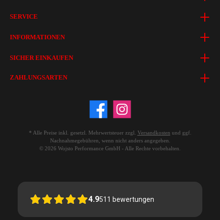
SERVICE
INFORMATIONEN
SICHER EINKAUFEN
ZAHLUNGSARTEN
* Alle Preise inkl. gesetzl. Mehrwertsteuer zzgl.
Versandkosten
und ggf.
Nachnahmegebühren, wenn nicht anders angegeben.
© 2026 Wojsto Performance GmbH - Alle Rechte vorbehalten.
4.9
511
bewertungen