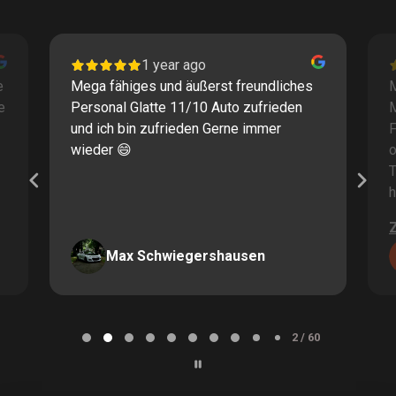
1 year ago
e
Mega fähiges und äußerst freundliches
M
e
Personal Glatte 11/10 Auto zufrieden
und ich bin zufrieden Gerne immer
F
wieder 😄
o
T
h
Max Schwiegershausen
Page
2
2 / 60
of
60