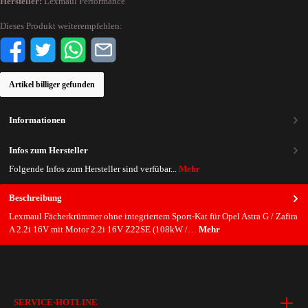
Hersteller:
Lexmaul Performance
Dieses Produkt weiterempfehlen:
Artikel billiger gefunden
Informationen
Infos zum Hersteller
Folgende Infos zum Hersteller sind verfübar...
Mehr
Beschreibung
Lexmaul Fächerkrümmer ohne integriertem Sport-Kat für Opel Astra G / Zafira
A 2.2i 16V mit Motor 2.2i 16V Z22SE (108kW /…
Mehr
SERVICE-HOTLINE