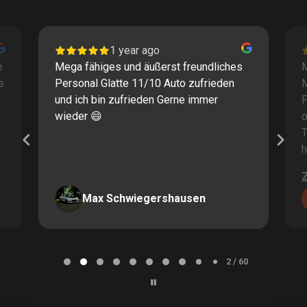
1 year ago
e
Mega fähiges und äußerst freundliches
M
e
Personal Glatte 11/10 Auto zufrieden
und ich bin zufrieden Gerne immer
F
wieder 😄
o
T
h
Max Schwiegershausen
Page
2
2 / 60
of
60