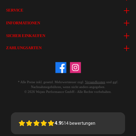
SERVICE
INFORMATIONEN
SICHER EINKAUFEN
ZAHLUNGSARTEN
* Alle Preise inkl. gesetzl. Mehrwertsteuer zzgl.
Versandkosten
und ggf.
Nachnahmegebühren, wenn nicht anders angegeben.
© 2026 Wojsto Performance GmbH - Alle Rechte vorbehalten.
4.9
514
bewertungen