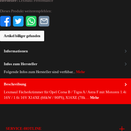
Hersteller:
Lexmaul Performance
Dieses Produkt weiterempfehlen:
Artikel billiger gefunden
Informationen
Infos zum Hersteller
Folgende Infos zum Hersteller sind verfübar...
Mehr
Beschreibung
Lexmaul Fächerkrümmer für Opel Corsa B / Tigra A / Astra F mit Motoren 1.4i
16V / 1.6i 16V X14XE (66kW / 90PS), X16XE (78k…
Mehr
SERVICE-HOTLINE