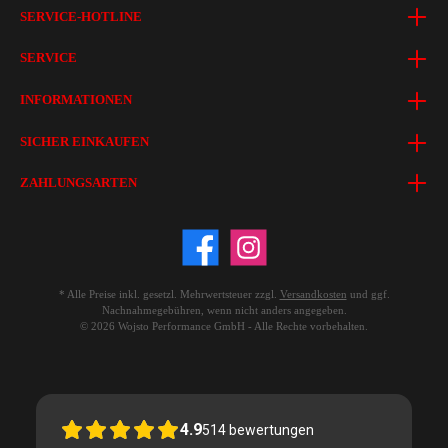
SERVICE-HOTLINE
SERVICE
INFORMATIONEN
SICHER EINKAUFEN
ZAHLUNGSARTEN
* Alle Preise inkl. gesetzl. Mehrwertsteuer zzgl.
Versandkosten
und ggf.
Nachnahmegebühren, wenn nicht anders angegeben.
© 2026 Wojsto Performance GmbH - Alle Rechte vorbehalten.
4.9
514
bewertungen