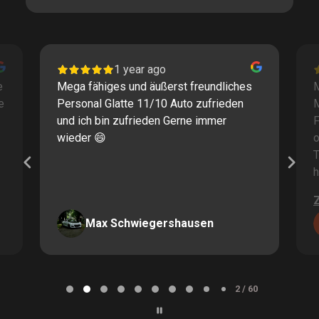
1 year ago
e
Mega fähiges und äußerst freundliches
M
e
Personal Glatte 11/10 Auto zufrieden
und ich bin zufrieden Gerne immer
F
wieder 😄
o
T
h
Max Schwiegershausen
Page
2
2 / 60
of