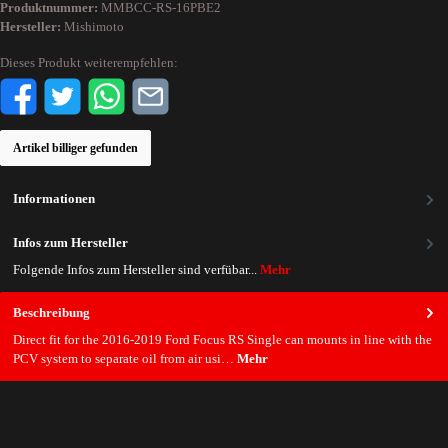
Produktnummer:
MMBCC-RS-16PBE2
Hersteller:
Mishimoto
Dieses Produkt weiterempfehlen:
Artikel billiger gefunden
Informationen
Infos zum Hersteller
Folgende Infos zum Hersteller sind verfübar...
Mehr
Beschreibung
Direct fit for the 2016-2019 Ford Focus RS Single can mounts in line with the
PCV system to separate oil from air usi…
Mehr