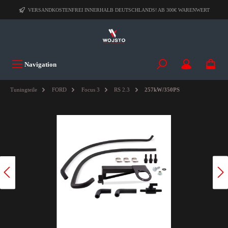
VERSANDKOSTENFREI INNERHALB DEUTSCHLANDS! AB 300€ WARENWERT
Navigation
Tuningteile
FORD
Focus 3
RS 2.3
257kW/350PS