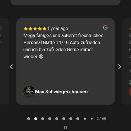
1 year ago
e
Mega fähiges und äußerst freundliches
M
e
Personal Glatte 11/10 Auto zufrieden
und ich bin zufrieden Gerne immer
F
wieder 😄
o
T
h
Max Schwiegershausen
Page
2
2 / 60
of