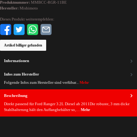
Produktnummer:
MMBCC-RGR-11BE
Hersteller:
Mishimoto
Dieses Produkt weiterempfehlen:
Artikel billiger gefunden
Informationen
Infos zum Hersteller
Folgende Infos zum Hersteller sind verfübar...
Mehr
Beschreibung
Direkt passend für Ford Ranger 3.2L Diesel ab 2011Die robuste, 3 mm dicke
Stahlhalterung hält den Auffangbehälter so,…
Mehr