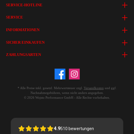
SERVICE-HOTLINE
SERVICE
INFORMATIONEN
SICHER EINKAUFEN
ZAHLUNGSARTEN
* Alle Preise inkl. gesetzl. Mehrwertsteuer zzgl.
Versandkosten
und ggf.
Nachnahmegebühren, wenn nicht anders angegeben.
© 2026 Wojsto Performance GmbH - Alle Rechte vorbehalten.
4.9
510
bewertungen