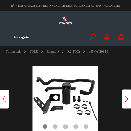
VERSANDKOSTENFREI INNERHALB DEUTSCHLANDS! AB 300€ WARENWERT
Navigation
Tuningteile
FORD
Ranger 3
3.2 TDCi
147kW/200PS