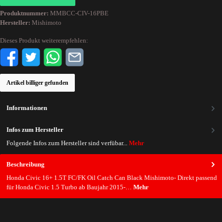
Produktnummer:
MMBCC-CIV-16PBE
Hersteller:
Mishimoto
Dieses Produkt weiterempfehlen:
Artikel billiger gefunden
Informationen
Infos zum Hersteller
Folgende Infos zum Hersteller sind verfübar...
Mehr
Beschreibung
Honda Civic 16+ 1.5T FC/FK Oil Catch Can Black Mishimoto- Direkt passend
für Honda Civic 1.5 Turbo ab Baujahr 2015-…
Mehr