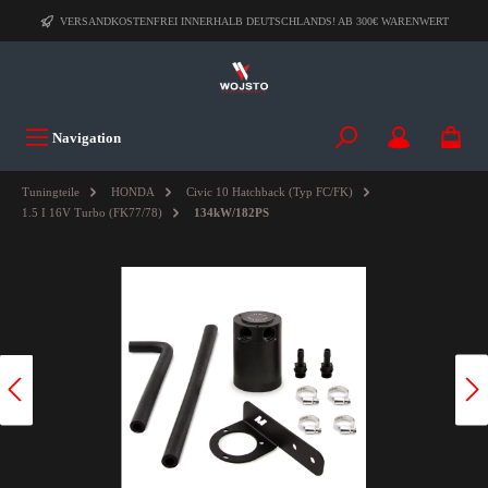
VERSANDKOSTENFREI INNERHALB DEUTSCHLANDS! AB 300€ WARENWERT
Navigation
Tuningteile
HONDA
Civic 10 Hatchback (Typ FC/FK)
1.5 I 16V Turbo (FK77/78)
134kW/182PS