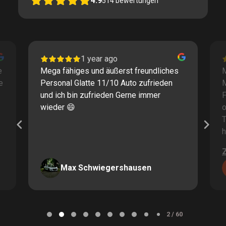
4.9
514
bewertungen
1 year ago
e
Mega fähiges und äußerst freundliches
M
e
Personal Glatte 11/10 Auto zufrieden
und ich bin zufrieden Gerne immer
F
wieder 😄
o
T
h
Max Schwiegershausen
Page
2
2 / 60