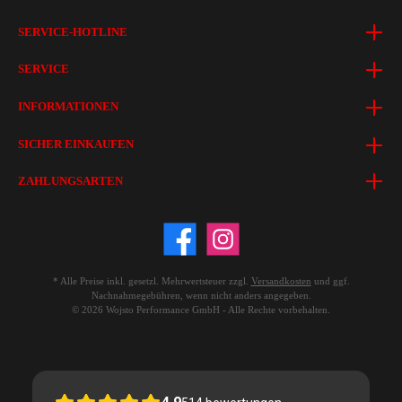
SERVICE-HOTLINE
SERVICE
INFORMATIONEN
SICHER EINKAUFEN
ZAHLUNGSARTEN
* Alle Preise inkl. gesetzl. Mehrwertsteuer zzgl.
Versandkosten
und ggf.
Nachnahmegebühren, wenn nicht anders angegeben.
© 2026 Wojsto Performance GmbH - Alle Rechte vorbehalten.