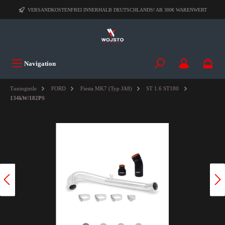
VERSANDKOSTENFREI INNERHALB DEUTSCHLANDS! AB 300€ WARENWERT
Navigation
Tuningteile
FORD
Fiesta MK7 (Typ JA8)
ST 1.6 ST180
134kW/182PS