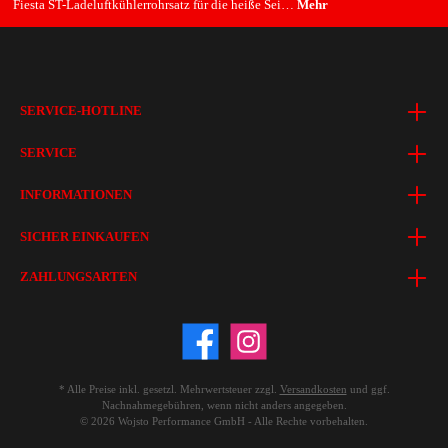
Fiesta ST-Ladeluftkühlerrohrsatz für die heiße Sei…
Mehr
SERVICE-HOTLINE
SERVICE
INFORMATIONEN
SICHER EINKAUFEN
ZAHLUNGSARTEN
* Alle Preise inkl. gesetzl. Mehrwertsteuer zzgl.
Versandkosten
und ggf.
Nachnahmegebühren, wenn nicht anders angegeben.
© 2026 Wojsto Performance GmbH - Alle Rechte vorbehalten.