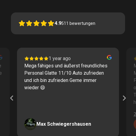
4.9
511
bewertungen
1 year ago
e
Mega fähiges und äußerst freundliches
M
e
Personal Glatte 11/10 Auto zufrieden
und ich bin zufrieden Gerne immer
F
wieder 😄
o
T
h
Max Schwiegershausen