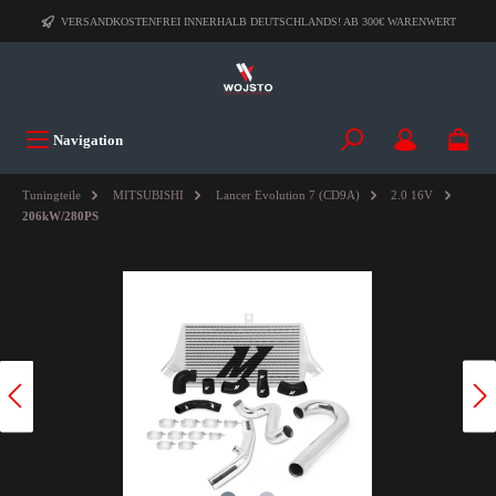
VERSANDKOSTENFREI INNERHALB DEUTSCHLANDS! AB 300€ WARENWERT
Navigation
Tuningteile
MITSUBISHI
Lancer Evolution 7 (CD9A)
2.0 16V
206kW/280PS