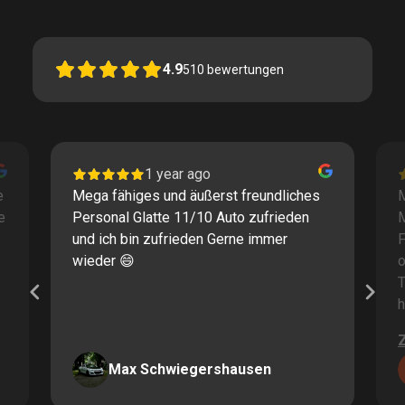
4.9
510
bewertungen
1 year ago
e
Mega fähiges und äußerst freundliches
M
e
Personal Glatte 11/10 Auto zufrieden
und ich bin zufrieden Gerne immer
F
wieder 😄
o
T
h
Max Schwiegershausen