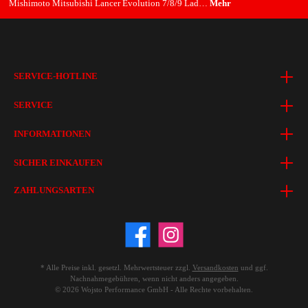
Mishimoto Mitsubishi Lancer Evolution 7/8/9 Lad…
Mehr
SERVICE-HOTLINE
SERVICE
INFORMATIONEN
SICHER EINKAUFEN
ZAHLUNGSARTEN
* Alle Preise inkl. gesetzl. Mehrwertsteuer zzgl.
Versandkosten
und ggf.
Nachnahmegebühren, wenn nicht anders angegeben.
© 2026 Wojsto Performance GmbH - Alle Rechte vorbehalten.