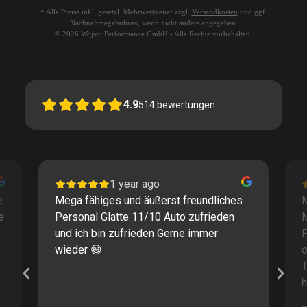
* Alle Preise inkl. gesetzl. Mehrwertsteuer zzgl.
Versandkosten
und ggf.
Nachnahmegebühren, wenn nicht anders angegeben.
© 2026 Wojsto Performance GmbH - Alle Rechte vorbehalten.
4.9
514
bewertungen
1 year ago
e
Mega fähiges und äußerst freundliches
M
e
Personal Glatte 11/10 Auto zufrieden
und ich bin zufrieden Gerne immer
F
wieder 😄
o
T
h