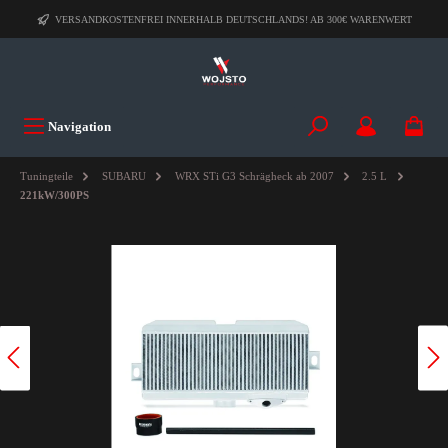
VERSANDKOSTENFREI INNERHALB DEUTSCHLANDS! AB 300€ WARENWERT
Navigation
Tuningteile
SUBARU
WRX STi G3 Schrägheck ab 2007
2.5 L
221kW/300PS